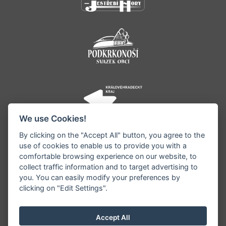
We use Cookies!
By clicking on the "Accept All" button, you agree to the
use of cookies to enable us to provide you with a
comfortable browsing experience on our website, to
collect traffic information and to target advertising to
you. You can easily modify your preferences by
©1996 - 2026 Všechna práva vyhrazena serveru
clicking on "Edit Settings".
www.jestrebihory.net | Vyrobil:
iQsoft.cz
Redakce neodpovídá za pravdivost a objektivitu
Accept All
zveřejňovaných informací a vyhrazuje si právo