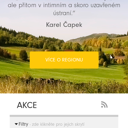
ale přitom v intimním a skoro uzavřeném
ústraní.“
Karel Čapek
VÍCE O REGIONU
AKCE
RSS
Feed
Filtry
-
- zde klikněte pro jejich skrytí