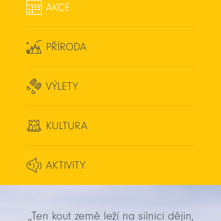
AKCE
PŘÍRODA
VÝLETY
KULTURA
AKTIVITY
„Ten kout země leží na silnici dějin,