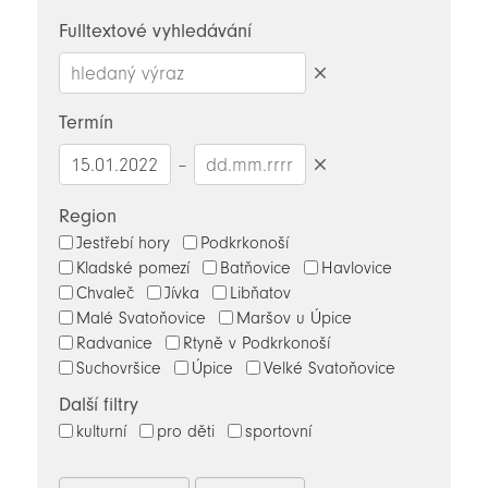
novinky
Fulltextové vyhledávání
Smazat
hledaný
Termín
výraz
–
Smazat
datumy
Region
Jestřebí hory
Podkrkonoší
Kladské pomezí
Batňovice
Havlovice
Chvaleč
Jívka
Libňatov
Malé Svatoňovice
Maršov u Úpice
Radvanice
Rtyně v Podkrkonoší
Suchovršice
Úpice
Velké Svatoňovice
Další filtry
kulturní
pro děti
sportovní