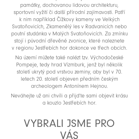
památky, dochovanou lidovou architekturu,
sportovní vyžití či další přírodní zajímavosti. Patří
k nim například Čížkovy kameny ve Velkých
Svatoňovicích, Zkamenělý les v Radvanicích nebo
poutní studánka v Malých Svatoňovicích. Za zmínku
stojí i původní dřevěné zvonice, které naleznete
v regionu Jestřebích hor dokonce ve třech obcích.
Na území můžete také nalézt tzv. Východočeské
Pompeje, tedy hrad Vízmburk, jenž byl několik
století ukrytý pod vrstvou zeminy, aby byl v 70.
letech 20. století objeven předním českým
archeologem Antonínem Hejnou.
Neváhejte už ani chvíli a přijďte sami objevit krásu
a kouzlo Jestřebích hor.
VYBRALI JSME PRO
VÁS