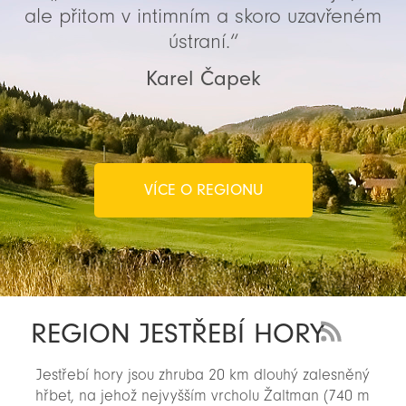
ale přitom v intimním a skoro uzavřeném
ústraní.“
Karel Čapek
VÍCE O REGIONU
REGION JESTŘEBÍ HORY
RSS
Feed
Jestřebí hory jsou zhruba 20 km dlouhý zalesněný
-
hřbet, na jehož nejvyšším vrcholu Žaltman (740 m