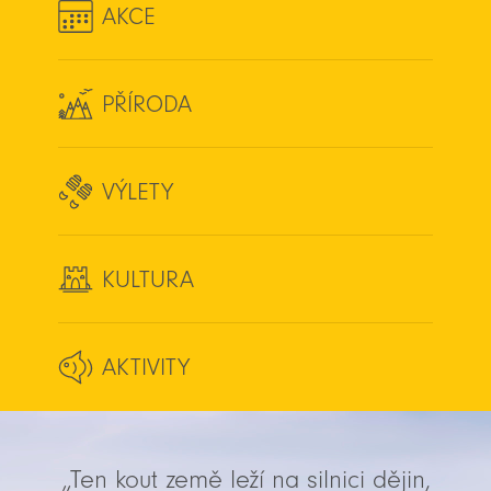
AKCE
PŘÍRODA
VÝLETY
KULTURA
AKTIVITY
„Ten kout země leží na silnici dějin,