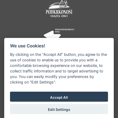
We use Cookies!
By clicking on the "Accept All" button, you agree to the
use of cookies to enable us to provide you with a
comfortable browsing experience on our website, to
collect traffic information and to target advertising to
you. You can easily modify your preferences by
©1996 - 2026 Všechna práva vyhrazena serveru
clicking on "Edit Settings".
www.jestrebihory.net | Vyrobil:
iQsoft.cz
Redakce neodpovídá za pravdivost a objektivitu
Accept All
zveřejňovaných informací a vyhrazuje si právo
informace editovat či odmítnout uveřejnění.
Edit Settings
Sekce pro starosty
|
Nastavení cookies