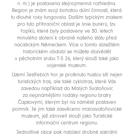
novinky
n. m.) je postavena stejnojmenná rozhledna.
Region je znám svojí bohatou důlní činností, která
tu dlouhé roky fungovala. Dalším typickým znakem
pro tuto příhraniční oblast je linie bunkrů, tzv.
řopíků, které byly postaveny ve 30. letech
minulého stolení k obraně našeho státu před
nacistickým Německem. Více o tomto důležitém
historickém období se můžete dozvědět
v pěchotním srubu T-S 26, který slouží také jako
vojenské muzeum.
Území Jestřebích hor je protknuto hustou sítí nejen
turistických tras, ale také cyklotras, které Vás
zavedou například do Malých Svatoňovic
za nejznámějšími rodáky regionu bratry
Čapkovými, kterým byl na náměstí postaven
pomník. Je jim také zasvěceno malosvatoňovické
muzeum, jež zároveň slouží jako Turistické
informační centrum regionu.
Jednotlivé obce pak nabízejí drobné sakrální