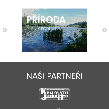
PŘÍRODA
PŘÍRODA
RYBNÍK PODHÁJ
RYBNÍK PODHÁJ
NAŠI PARTNEŘI