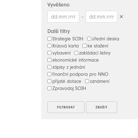
hledaný
Vyvěšeno
výraz
–
Smazat
datumy
Další filtry
Strategie SOJH
úřední deska
Krizová karta
ke stažení
vybavení
zakládací listiny
ekonomické informace
zápisy z jednání
finanční podpora pro NNO
přijaté dotace
oznámení
Zpravodaj SOJH