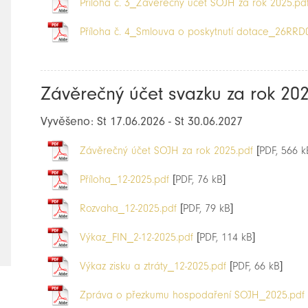
Příloha č. 3_Závěrečný účet SOJH za rok 2025.pd
Příloha č. 4_Smlouva o poskytnutí dotace_26RRD
Závěrečný účet svazku za rok 20
Vyvěšeno: St 17.06.2026 - St 30.06.2027
Závěrečný účet SOJH za rok 2025.pdf
[PDF, 566 k
Příloha_12-2025.pdf
[PDF, 76 kB]
Rozvaha_12-2025.pdf
[PDF, 79 kB]
Výkaz_FIN_2-12-2025.pdf
[PDF, 114 kB]
Výkaz zisku a ztráty_12-2025.pdf
[PDF, 66 kB]
Zpráva o přezkumu hospodaření SOJH_2025.pdf