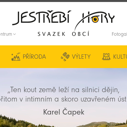
entrum
Fotoga
Zpět na titulní stranu
PŘÍRODA
VÝLETY
KULT
„Ten kout země leží na silnici dějin,
řitom v intimním a skoro uzavřeném úst
Karel Čapek