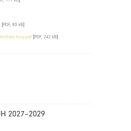
F, 111 kB]
f
[PDF, 83 kB]
estřebí hory.pdf
[PDF, 242 kB]
JH 2027–2029