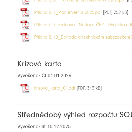
Příloha č. 6_Hromadný protokol o vyřazení.pdf
[PD
Příloha č. 7_Plán inventur 2025.pdf
[PDF, 252 kB]
Příloha č. 8_Smlouva - Nadace ČEZ - čtyřkolka.pd
Příloha č. 10_Dohoda a technickém zabezpečení J
Krizová karta
Vyvěšeno: Čt 01.01.2026
krizova_karta_01.pdf
[PDF, 343 kB]
Střednědobý výhled rozpočtu SO
Vyvěšeno: St 10.12.2025