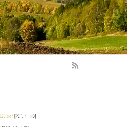
RSS
Feed
-
novinky
025.pdf
[PDF, 41 kB]