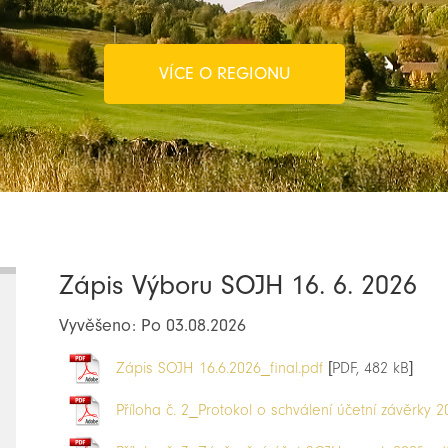
VÍCE O REGIONU
Zápis Výboru SOJH 16. 6. 2026
Vyvěšeno: Po 03.08.2026
Zápis SOJH 16.6.2026_final.pdf
[PDF, 482 kB]
Příloha č. 2_Protokol o schválení účetní závěrky 2