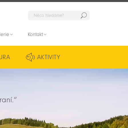
Hedat
lerie
Kontakt
URA
AKTIVITY
raní.“