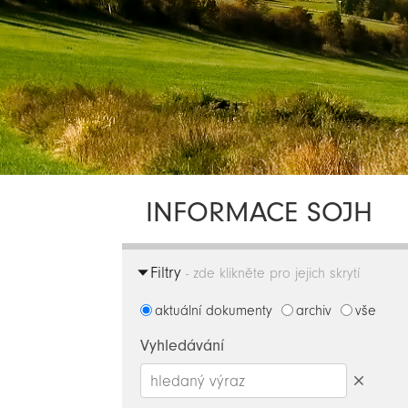
INFORMACE SOJH
Filtry
- zde klikněte pro jejich skrytí
aktuální dokumenty
archiv
vše
Vyhledávání
Smazat