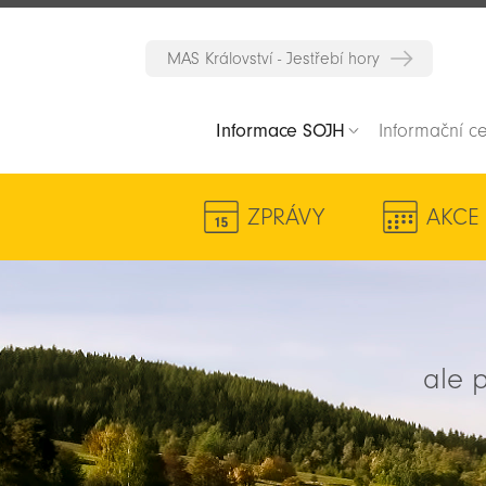
MAS Království - Jestřebí hory
Informace SOJH
Informační c
ZPRÁVY
AKCE
ale p