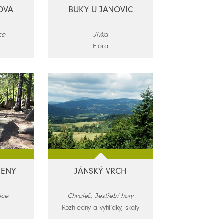
OVA
BUKY U JANOVIC
ce
Jívka
Flóra
MENY
JÁNSKÝ VRCH
ice
Chvaleč, Jestřebí hory
Rozhledny a vyhlídky, skály