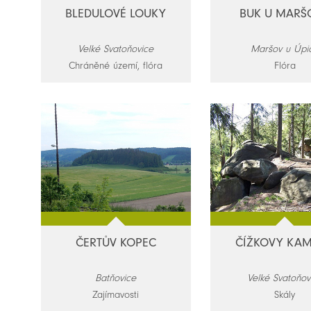
BLEDULOVÉ LOUKY
BUK U MARŠ
Velké Svatoňovice
Maršov u Úpi
Chráněné území, flóra
Flóra
ČERTŮV KOPEC
ČÍŽKOVY KA
Batňovice
Velké Svatoňov
Zajímavosti
Skály