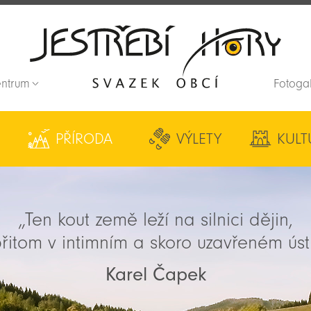
entrum
Fotoga
Zpět na titulní stranu
PŘÍRODA
VÝLETY
KULT
„Ten kout země leží na silnici dějin,
řitom v intimním a skoro uzavřeném úst
Karel Čapek