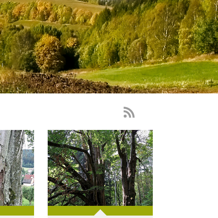
RSS
Feed
-
novinky