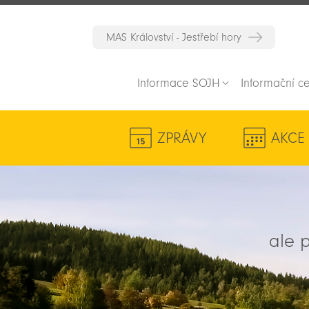
MAS Království - Jestřebí hory
Informace SOJH
Informační c
ZPRÁVY
AKCE
ale p