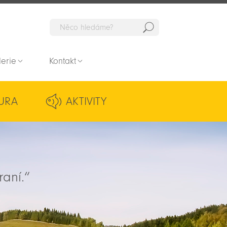
Hedat
lerie
Kontakt
URA
AKTIVITY
raní.“