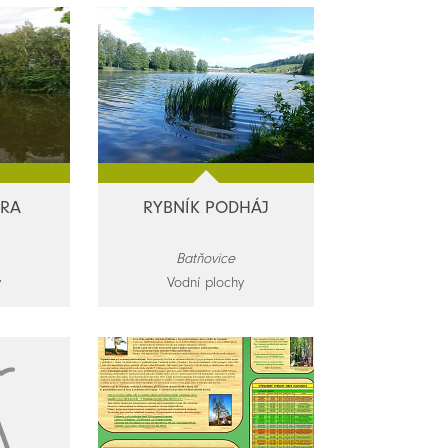
DRA
RYBNÍK PODHÁJ
Batňovice
y
Vodní plochy