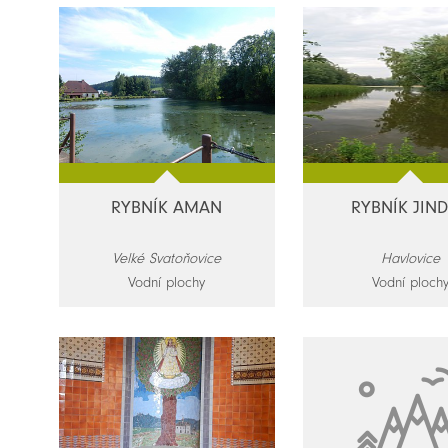
RYBNÍK AMAN
RYBNÍK JIN
Velké Svatoňovice
Havlovice
Vodní plochy
Vodní ploch