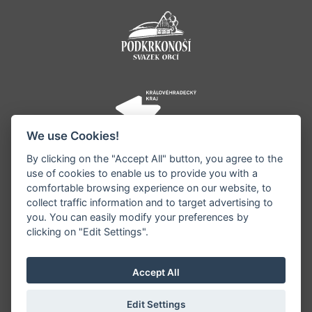
We use Cookies!
By clicking on the "Accept All" button, you agree to the
use of cookies to enable us to provide you with a
comfortable browsing experience on our website, to
collect traffic information and to target advertising to
you. You can easily modify your preferences by
©1996 - 2026 Všechna práva vyhrazena serveru
clicking on "Edit Settings".
www.jestrebihory.net | Vyrobil:
iQsoft.cz
Redakce neodpovídá za pravdivost a objektivitu
Accept All
zveřejňovaných informací a vyhrazuje si právo
informace editovat či odmítnout uveřejnění.
Edit Settings