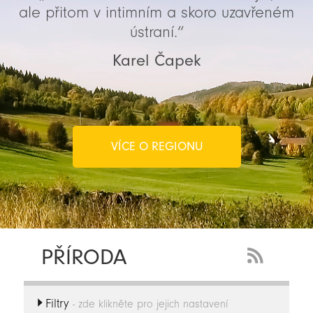
ale přitom v intimním a skoro uzavřeném
ústraní.“
Karel Čapek
VÍCE O REGIONU
PŘÍRODA
RSS
Feed
Filtry
-
- zde klikněte pro jejich nastavení