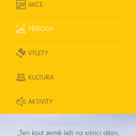
AKCE
PŘÍRODA
VÝLETY
KULTURA
AKTIVITY
„Ten kout země leží na silnici dějin,