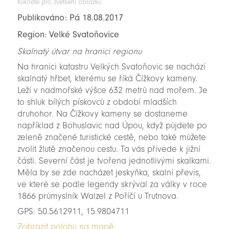
Klikněte pro zvětšení obrázku.
Publikováno: Pá 18.08.2017
Region: Velké Svatoňovice
Skalnatý útvar na hranici regionu
Na hranici katastru Velkých Svatoňovic se nachází
skalnatý hřbet, kterému se říká Čížkovy kameny.
Leží v nadmořské výšce 632 metrů nad mořem. Je
to shluk bílých pískovců z období mladších
druhohor. Na Čížkovy kameny se dostaneme
například z Bohuslavic nad Úpou, když půjdete po
zeleně značené turistické cestě, nebo také můžete
zvolit žlutě značenou cestu. Ta vás přivede k jižní
části. Severní část je tvořena jednotlivými skalkami.
Měla by se zde nacházet jeskyňka, skalní převis,
ve které se podle legendy skrýval za války v roce
1866 průmyslník Walzel z Poříčí u Trutnova.
GPS: 50.5612911, 15.9804711
Zobrazit polohu na mapě