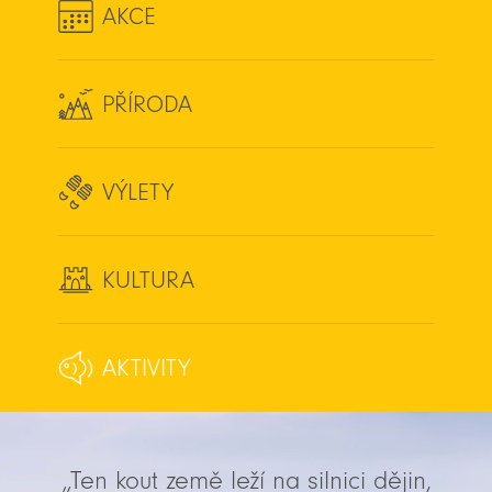
AKCE
PŘÍRODA
VÝLETY
KULTURA
AKTIVITY
„Ten kout země leží na silnici dějin,