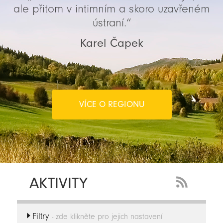
ale přitom v intimním a skoro uzavřeném
ústraní.“
Karel Čapek
VÍCE O REGIONU
AKTIVITY
RSS
Feed
Filtry
-
- zde klikněte pro jejich nastavení