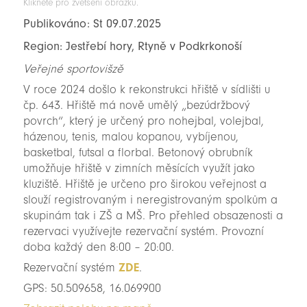
Klikněte pro zvětšení obrázku.
Publikováno: St 09.07.2025
Region: Jestřebí hory, Rtyně v Podkrkonoší
Veřejné sportovišzě
V roce 2024 došlo k rekonstrukci hřiště v sídlišti u
čp. 643. Hřiště má nově umělý „bezúdržbový
povrch“, který je určený pro nohejbal, volejbal,
házenou, tenis, malou kopanou, vybíjenou,
basketbal, futsal a florbal. Betonový obrubník
umožňuje hřiště v zimních měsících využít jako
kluziště. Hřiště je určeno pro širokou veřejnost a
slouží registrovaným i neregistrovaným spolkům a
skupinám tak i ZŠ a MŠ. Pro přehled obsazenosti a
rezervaci využívejte rezervační systém. Provozní
doba každý den 8:00 – 20:00.
Rezervační systém
ZDE
.
GPS: 50.509658, 16.069900