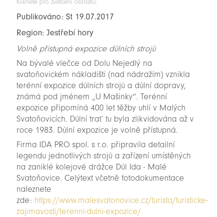
Klikněte pro zvětšení obrázku.
Publikováno: St 19.07.2017
Region: Jestřebí hory
Volně přístupná expozice důlních strojů
Na bývalé vlečce od Dolu Nejedlý na
svatoňovickém nákladišti (nad nádražím) vznikla
terénní expozice důlních strojů a důlní dopravy,
známá pod jménem „U Mašinky“. Terénní
expozice připomíná 400 let těžby uhlí v Malých
Svatoňovicích. Důlní trať tu byla zlikvidována až v
roce 1983. Důlní expozice je volně přístupná.
Firma IDA PRO spol. s r.o. připravila detailní
legendu jednotlivých strojů a zařízení umístěných
na zaniklé kolejové drážce Důl Ida - Malé
Svatoňovice. Celýtext včetně fotodokumentace
naleznete
zde:
https://www.malesvatonovice.cz/turista/turisticke-
zajimavosti/terenni-dulni-expozice/