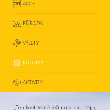
AKCE
PŘÍRODA
VÝLETY
KULTURA
AKTIVITY
„Ten kout země leží na silnici dějin,