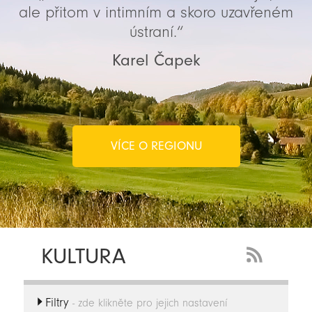
ale přitom v intimním a skoro uzavřeném
ústraní.“
Karel Čapek
VÍCE O REGIONU
KULTURA
RSS
Feed
Filtry
-
- zde klikněte pro jejich nastavení