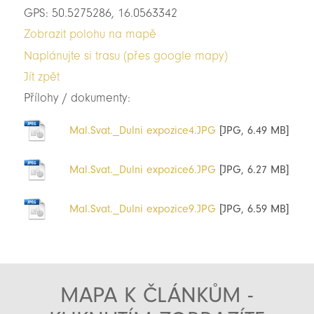
GPS: 50.5275286, 16.0563342
Zobrazit polohu na mapě
Naplánujte si trasu (přes google mapy)
Jít zpět
Přílohy / dokumenty:
Mal.Svat._Dulni expozice4.JPG
[JPG, 6.49 MB]
Mal.Svat._Dulni expozice6.JPG
[JPG, 6.27 MB]
Mal.Svat._Dulni expozice9.JPG
[JPG, 6.59 MB]
MAPA K ČLÁNKŮM -