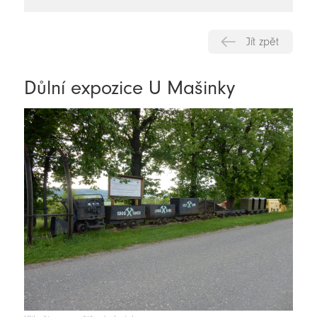
novinky
Jít zpět
Důlní expozice U Mašinky