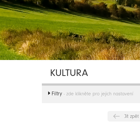
KULTURA
Filtry
- zde klikněte pro jejich nastavení
Jít zpět