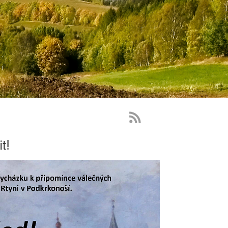
RSS
Feed
t!
-
novinky