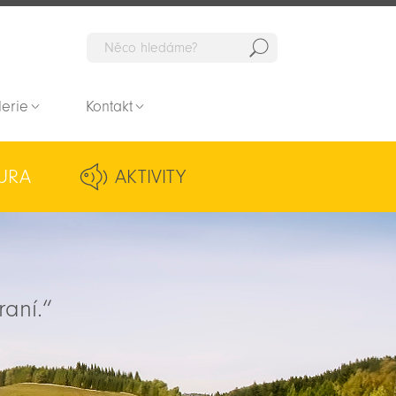
Hedat
lerie
Kontakt
URA
AKTIVITY
raní.“