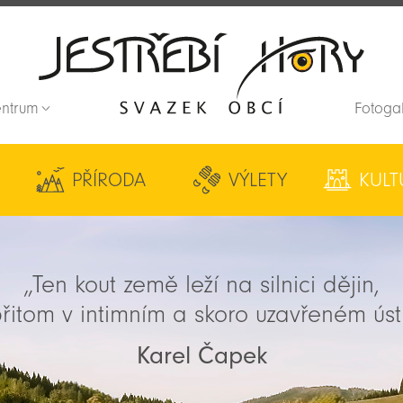
entrum
Fotoga
Zpět na titulní stranu
PŘÍRODA
VÝLETY
KULT
„Ten kout země leží na silnici dějin,
řitom v intimním a skoro uzavřeném úst
Karel Čapek