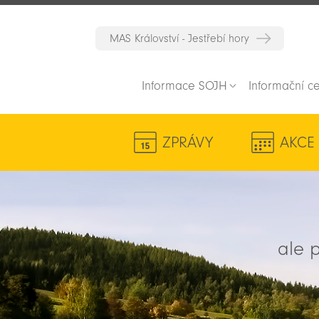
MAS Království - Jestřebí hory
Informace SOJH
Informační c
ZPRÁVY
AKCE
ale p