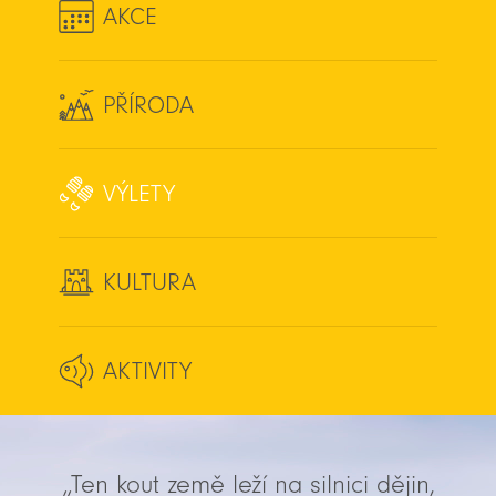
AKCE
PŘÍRODA
VÝLETY
KULTURA
AKTIVITY
„Ten kout země leží na silnici dějin,