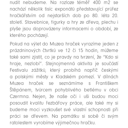
nudit nebudeme. Na rozloze téměř 400 m2 se
nachází několik tisíc exponátů představující průřez
hračkářstvím od nejstarších dob po 80. léta 20.
století. Stavebnice, figurky a hry ze dřeva, plechu i
plyše jsou doprovázeny informacemi o období, ze
kterého pocházejí.
Pokud na výlet do Muzea hraček vyrazíme jeden z
prázdninových čtvrtků ve 12 či 15 hodin, můžeme
také sami zjistit, co je pravdy na tvrzení, že “Kdo si
hraje, nezlobí”. Stejnojmenná aktivita je součástí
Festivalu zážitků, který probíhá napříč českými
a polskými městy v Kladském pomezí. V dílnách
Muzea hraček se seznámíme s Františkem
Štěpánem, tvůrcem pohyblivého betlému v obci
Czermna. Nejen, že naše oči i uši budou moci
posoudit kvalitu řezbářovy práce, ale také my si
budeme moci vyzkoušet své vlastní schopnosti při
práci se dřevem. Na památku si sobě či svým
ratolestem vyrobíme výjimečnou hračku.