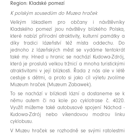
Region: Kladské pomezí
K polským sousedům do Muzea hraček
Velkým lákadlem pro občany i návštěvníky
Kladského pomezí jsou návštěvy blízkého Polska,
které nabízí přírodní atraktivity, kulturní památky a
díky tradici lázeňství též místa oddechu. Do
jednoho z lázeňských měst se vydáme tentokrát
také my. Hned u hranic se nachází Kudowa-Zdrój,
která je proslulá velkou tržnicí a mnoha turistickými
atraktivitami v její blízkosti. Řada z nás ale v létě
cestuje s dětmi, a proto si jako cíl výletu zvolíme
Muzeum hraček (Muzeum Zabawek).
To se nachází v blízkosti lázní a dostaneme se k
němu autem či na kole po cyklotrase č. 4020.
Využít můžeme také autobusové spojení Náchod -
Kudowa-Zdrój nebo víkendovou modrou linku
cyklobusu.
V Muzeu hraček se rozhodně se svými ratolestmi