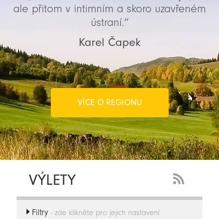
ale přitom v intimním a skoro uzavřeném
ústraní.“
Karel Čapek
VÍCE O REGIONU
VÝLETY
RSS
Feed
Filtry
-
- zde klikněte pro jejich nastavení