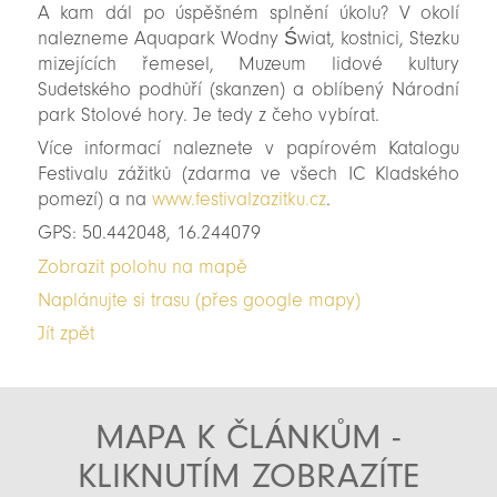
A kam dál po úspěšném splnění úkolu? V okolí
nalezneme Aquapark Wodny Świat, kostnici, Stezku
mizejících řemesel, Muzeum lidové kultury
Sudetského podhůří (skanzen) a oblíbený Národní
park Stolové hory. Je tedy z čeho vybírat.
Více informací naleznete v papírovém Katalogu
Festivalu zážitků (zdarma ve všech IC Kladského
pomezí) a na
www.festivalzazitku.cz
.
GPS: 50.442048, 16.244079
Zobrazit polohu na mapě
Naplánujte si trasu (přes google mapy)
Jít zpět
MAPA K ČLÁNKŮM -
KLIKNUTÍM ZOBRAZÍTE