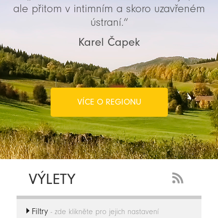
ale přitom v intimním a skoro uzavřeném
ústraní.“
Karel Čapek
VÍCE O REGIONU
VÝLETY
RSS
Feed
Filtry
-
- zde klikněte pro jejich nastavení