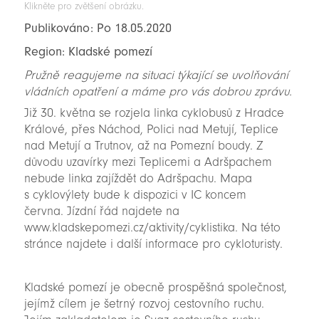
Klikněte pro zvětšení obrázku.
Publikováno: Po 18.05.2020
Region: Kladské pomezí
Pružně reagujeme na situaci týkající se uvolňování
vládních opatření a máme pro vás dobrou zprávu.
Již 30. května se rozjela linka cyklobusů z Hradce
Králové, přes Náchod, Polici nad Metují, Teplice
nad Metují a Trutnov, až na Pomezní boudy. Z
důvodu uzavírky mezi Teplicemi a Adršpachem
nebude linka zajíždět do Adršpachu. Mapa
s cyklovýlety bude k dispozici v IC koncem
června. Jízdní řád najdete na
www.kladskepomezi.cz/aktivity/cyklistika. Na této
stránce najdete i další informace pro cykloturisty.
Kladské pomezí je obecně prospěšná společnost,
jejímž cílem je šetrný rozvoj cestovního ruchu.