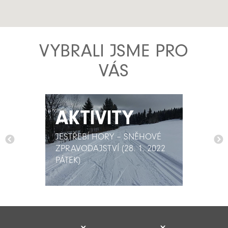
VYBRALI JSME PRO
VÁS
AKTIVITY
AKTIVITY
JESTŘEBÍ HORY – SNĚHOVÉ
JESTŘEBÍ HORY – SNĚHOVÉ
ZPRAVODAJSTVÍ (28. 1. 2022
ZPRAVODAJSTVÍ (28. 1. 2022
PÁTEK)
PÁTEK)