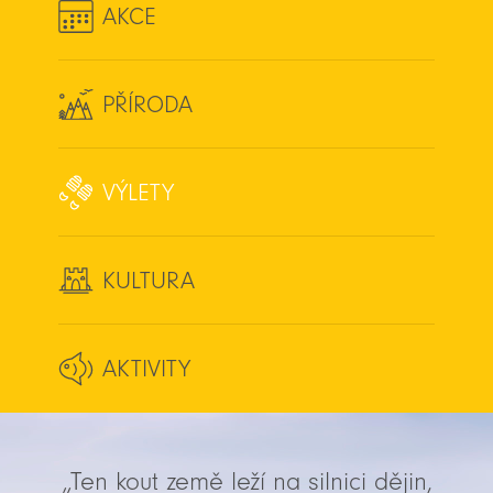
AKCE
PŘÍRODA
VÝLETY
KULTURA
AKTIVITY
„Ten kout země leží na silnici dějin,