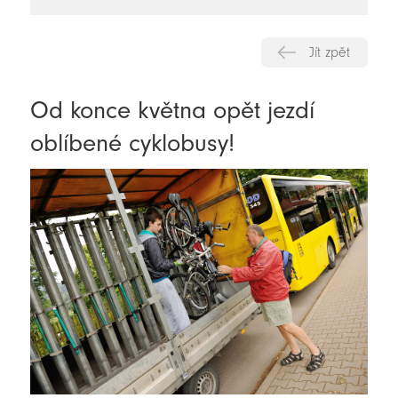
novinky
Jít zpět
Od konce května opět jezdí
oblíbené cyklobusy!