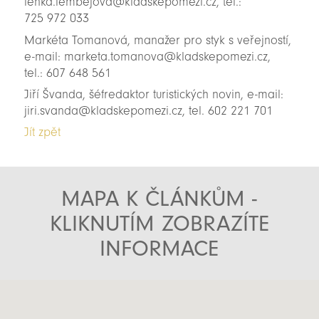
lenka.lembejova@kladskepomezi.cz, tel.:
725 972 033
Markéta Tomanová, manažer pro styk s veřejností,
e-mail: marketa.tomanova@kladskepomezi.cz,
tel.: 607 648 561
Jiří Švanda, šéfredaktor turistických novin, e-mail:
jiri.svanda@kladskepomezi.cz, tel. 602 221 701
Jít zpět
MAPA K ČLÁNKŮM -
KLIKNUTÍM ZOBRAZÍTE
INFORMACE