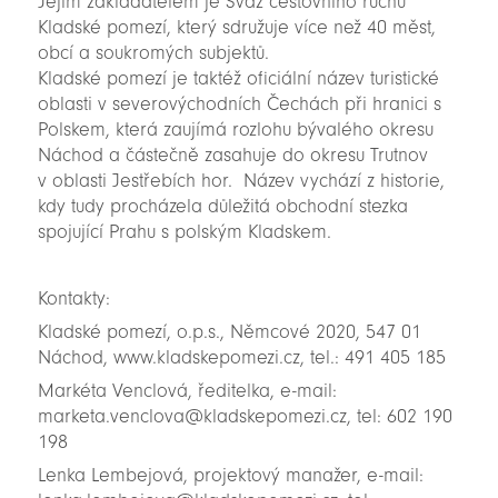
Jejím zakladatelem je Svaz cestovního ruchu
Kladské pomezí, který sdružuje více než 40 měst,
obcí a soukromých subjektů.
Kladské pomezí je taktéž oficiální název turistické
oblasti v severovýchodních Čechách při hranici s
Polskem, která zaujímá rozlohu bývalého okresu
Náchod a částečně zasahuje do okresu Trutnov
v oblasti Jestřebích hor. Název vychází z historie,
kdy tudy procházela důležitá obchodní stezka
spojující Prahu s polským Kladskem.
Kontakty:
Kladské pomezí, o.p.s., Němcové 2020, 547 01
Náchod, www.kladskepomezi.cz, tel.: 491 405 185
Markéta Venclová, ředitelka, e-mail:
marketa.venclova@kladskepomezi.cz, tel: 602 190
198
Lenka Lembejová, projektový manažer, e-mail: