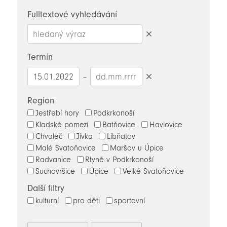
novinky
Fulltextové vyhledávání
Smazat
hledaný
Termín
výraz
–
Smazat
datumy
Region
Jestřebí hory
Podkrkonoší
Kladské pomezí
Batňovice
Havlovice
Chvaleč
Jívka
Libňatov
Malé Svatoňovice
Maršov u Úpice
Radvanice
Rtyně v Podkrkonoší
Suchovršice
Úpice
Velké Svatoňovice
Další filtry
kulturní
pro děti
sportovní