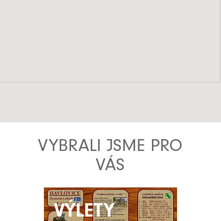
VYBRALI JSME PRO
VÁS
VÝLETY
VÝLETY