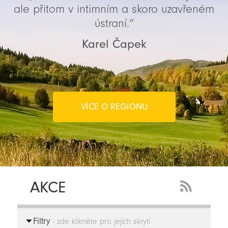
ale přitom v intimním a skoro uzavřeném
ústraní.“
Karel Čapek
VÍCE O REGIONU
AKCE
RSS
Feed
Filtry
-
- zde klikněte pro jejich skrytí