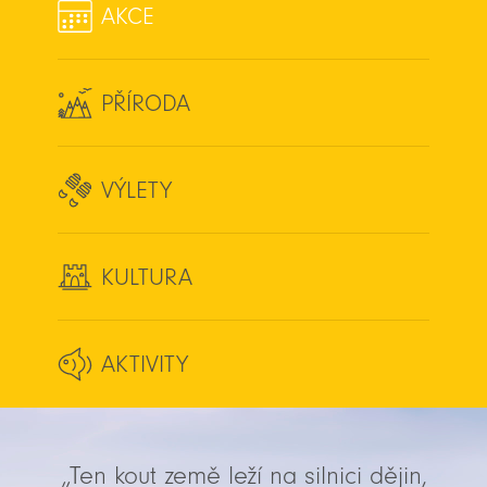
AKCE
PŘÍRODA
VÝLETY
KULTURA
AKTIVITY
„Ten kout země leží na silnici dějin,