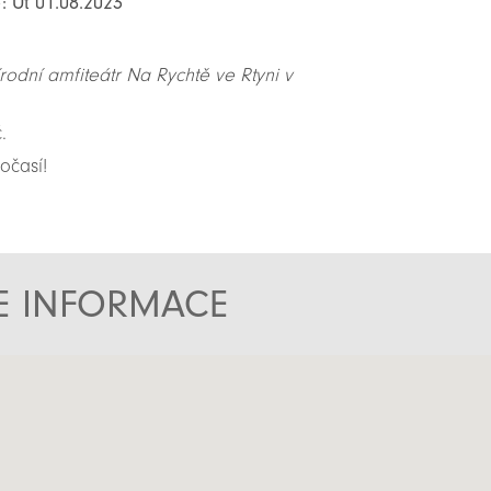
: Út 01.08.2023
řírodní amfiteátr Na Rychtě ve Rtyni v
.
očasí!
TE INFORMACE