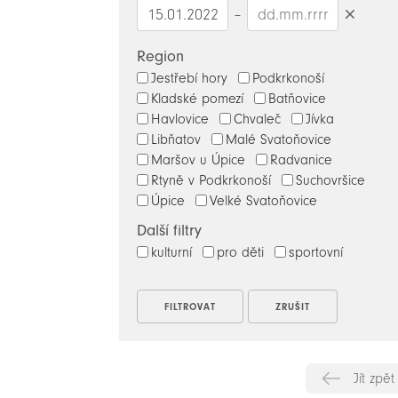
–
Smazat
datumy
Region
Jestřebí hory
Podkrkonoší
Kladské pomezí
Batňovice
Havlovice
Chvaleč
Jívka
Libňatov
Malé Svatoňovice
Maršov u Úpice
Radvanice
Rtyně v Podkrkonoší
Suchovršice
Úpice
Velké Svatoňovice
Další filtry
kulturní
pro děti
sportovní
Jít zpět