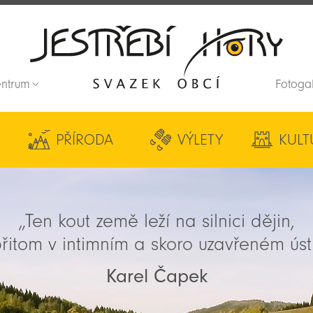
entrum
Fotoga
Zpět na titulní stranu
PŘÍRODA
VÝLETY
KULT
„Ten kout země leží na silnici dějin,
řitom v intimním a skoro uzavřeném úst
Karel Čapek