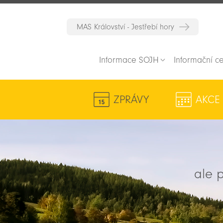
MAS Království - Jestřebí hory
Informace SOJH
Informační c
ZPRÁVY
AKCE
ale p