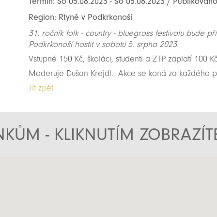
Termín: So 05.08.2023 - So 05.08.2023 / Publikováno
Region: Rtyně v Podkrkonoší
31. ročník folk - country - bluegrass festivalu bude p
Podkrkonoší hostit v sobotu 5. srpna 2023.
Vstupné 150 Kč, školáci, studenti a ZTP zaplatí 100 Kč
Moderuje Dušan Krejdl. Akce se koná za každého p
Jít zpět
KŮM - KLIKNUTÍM ZOBRAZÍ