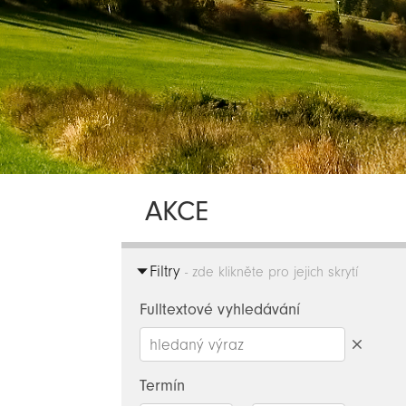
AKCE
Filtry
- zde klikněte pro jejich skrytí
Fulltextové vyhledávání
Smazat
hledaný
Termín
výraz