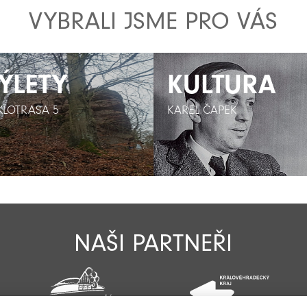
VYBRALI JSME PRO VÁS
ÝLETY
ÝLETY
KULTURA
KULTURA
KLOTRASA 5
KLOTRASA 5
KAREL ČAPEK
KAREL ČAPEK
NAŠI PARTNEŘI