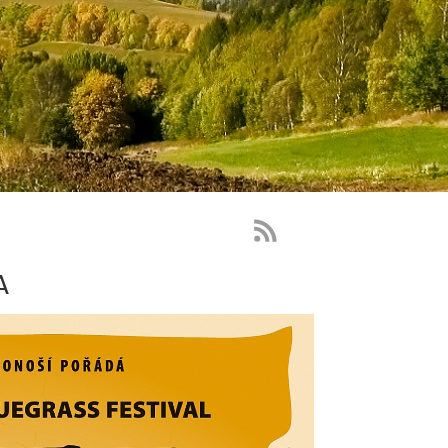
RSS
Feed
A
-
novinky