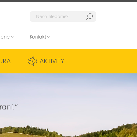
Hedat
lerie
Kontakt
URA
AKTIVITY
raní.“