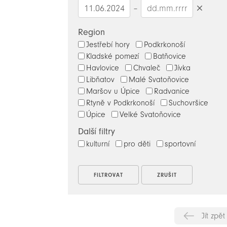
–
Smazat
datumy
Region
Jestřebí hory
Podkrkonoší
Kladské pomezí
Batňovice
Havlovice
Chvaleč
Jívka
Libňatov
Malé Svatoňovice
Maršov u Úpice
Radvanice
Rtyně v Podkrkonoší
Suchovršice
Úpice
Velké Svatoňovice
Další filtry
kulturní
pro děti
sportovní
Jít zpět