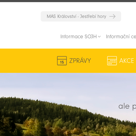
MAS Království - Jestřebí hory
Informace SOJH
Informační c
ZPRÁVY
AKCE
ale p