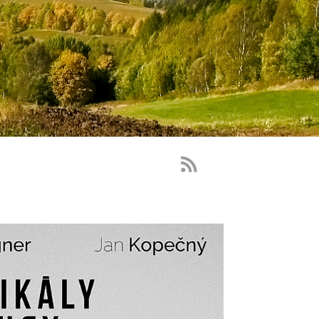
RSS
Feed
-
novinky