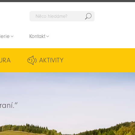
Hedat
lerie
Kontakt
URA
AKTIVITY
raní.“