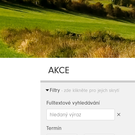
AKCE
Filtry
- zde klikněte pro jejich skrytí
Fulltextové vyhledávání
Smazat
hledaný
Termín
výraz