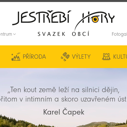
entrum
Fotoga
Zpět na titulní stranu
PŘÍRODA
VÝLETY
KULT
„Ten kout země leží na silnici dějin,
řitom v intimním a skoro uzavřeném úst
Karel Čapek