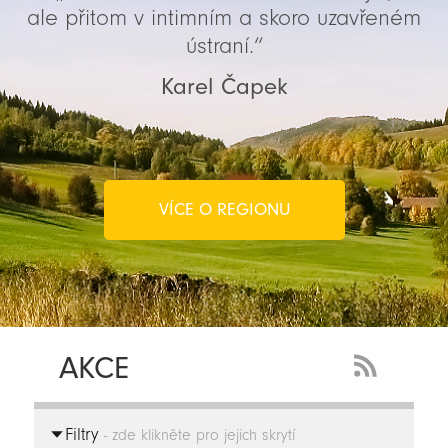
ale přitom v intimním a skoro uzavřeném
ústraní.“
Karel Čapek
VÍCE O REGIONU
AKCE
RSS
Feed
Filtry
-
- zde klikněte pro jejich skrytí