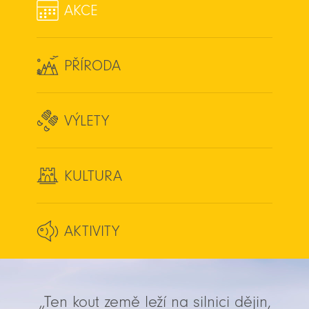
AKCE
PŘÍRODA
VÝLETY
KULTURA
AKTIVITY
„Ten kout země leží na silnici dějin,