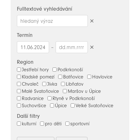
novinky
Fulltextové vyhledávání
Smazat
hledaný
Termín
výraz
–
Smazat
datumy
Region
Jestřebí hory
Podkrkonoší
Kladské pomezí
Batňovice
Havlovice
Chvaleč
Jívka
Libňatov
Malé Svatoňovice
Maršov u Úpice
Radvanice
Rtyně v Podkrkonoší
Suchovršice
Úpice
Velké Svatoňovice
Další filtry
kulturní
pro děti
sportovní