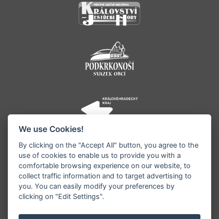
We use Cookies!
By clicking on the "Accept All" button, you agree to the
use of cookies to enable us to provide you with a
comfortable browsing experience on our website, to
collect traffic information and to target advertising to
you. You can easily modify your preferences by
©1996 - 2026 Všechna práva vyhrazena serveru
clicking on "Edit Settings".
www.jestrebihory.net | Vyrobil:
iQsoft.cz