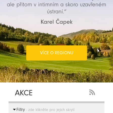
ale přitom v intimním a skoro uzavřeném
ústraní.“
Karel Čapek
VÍCE O REGIONU
AKCE
RSS
Feed
Filtry
-
- zde klikněte pro jejich skrytí