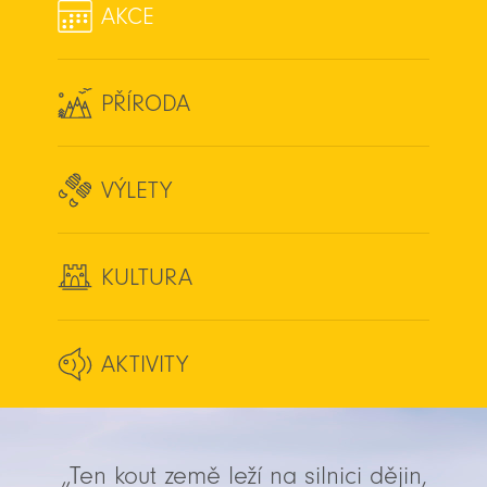
AKCE
PŘÍRODA
VÝLETY
KULTURA
AKTIVITY
„Ten kout země leží na silnici dějin,