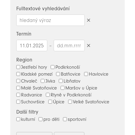
novinky
Fulltextové vyhledávání
Smazat
hledaný
Termín
výraz
–
Smazat
datumy
Region
Jestřebí hory
Podkrkonoší
Kladské pomezí
Batňovice
Havlovice
Chvaleč
Jívka
Libňatov
Malé Svatoňovice
Maršov u Úpice
Radvanice
Rtyně v Podkrkonoší
Suchovršice
Úpice
Velké Svatoňovice
Další filtry
kulturní
pro děti
sportovní