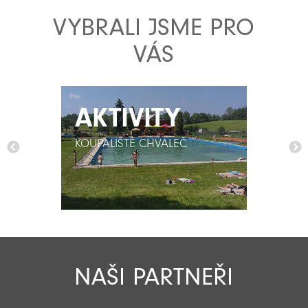
VYBRALI JSME PRO
VÁS
AKTIVITY
AKTIVITY
KOUPALIŠTĚ CHVALEČ
KOUPALIŠTĚ CHVALEČ
NAŠI PARTNEŘI