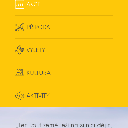
AKCE
PŘÍRODA
VÝLETY
KULTURA
AKTIVITY
„Ten kout země leží na silnici dějin,