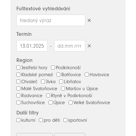
novinky
Fulltextové vyhledávání
Smazat
hledaný
Termín
výraz
–
Smazat
datumy
Region
Jestřebí hory
Podkrkonoší
Kladské pomezí
Batňovice
Havlovice
Chvaleč
Jívka
Libňatov
Malé Svatoňovice
Maršov u Úpice
Radvanice
Rtyně v Podkrkonoší
Suchovršice
Úpice
Velké Svatoňovice
Další filtry
kulturní
pro děti
sportovní