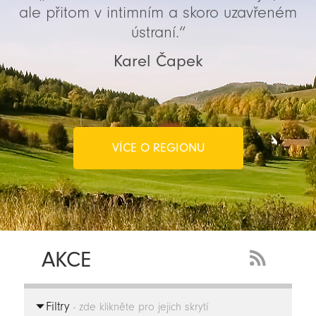
ale přitom v intimním a skoro uzavřeném
ústraní.“
Karel Čapek
VÍCE O REGIONU
AKCE
RSS
Feed
Filtry
-
- zde klikněte pro jejich skrytí