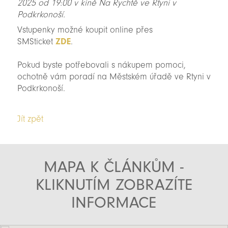
2025 od 19:00 v kině Na Rychtě ve Rtyni v
Podkrkonoší.
Vstupenky možné koupit online přes
SMSticket
ZDE
.
Pokud byste potřebovali s nákupem pomoci,
ochotně vám poradí na Městském úřadě ve Rtyni v
Podkrkonoší.
Jít zpět
MAPA K ČLÁNKŮM -
KLIKNUTÍM ZOBRAZÍTE
INFORMACE