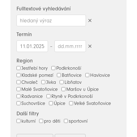
novinky
Fulltextové vyhledávání
Smazat
hledaný
Termín
výraz
–
Smazat
datumy
Region
Jestřebí hory
Podkrkonoší
Kladské pomezí
Batňovice
Havlovice
Chvaleč
Jívka
Libňatov
Malé Svatoňovice
Maršov u Úpice
Radvanice
Rtyně v Podkrkonoší
Suchovršice
Úpice
Velké Svatoňovice
Další filtry
kulturní
pro děti
sportovní