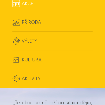
AKCE
PŘÍRODA
VÝLETY
KULTURA
AKTIVITY
„Ten kout země leží na silnici dějin,