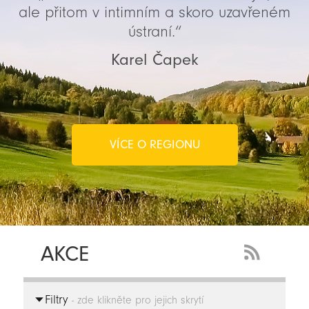
ale přitom v intimním a skoro uzavřeném
ústraní.“
Karel Čapek
VÍCE O REGIONU
AKCE
RSS
Feed
Filtry
-
- zde klikněte pro jejich skrytí