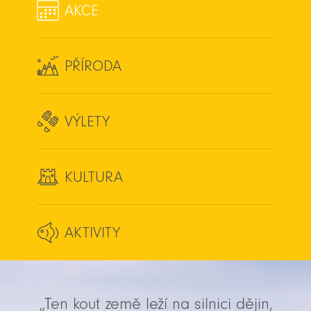
AKCE
PŘÍRODA
VÝLETY
KULTURA
AKTIVITY
„Ten kout země leží na silnici dějin,