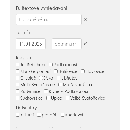
novinky
Fulltextové vyhledávání
Smazat
hledaný
Termín
výraz
–
Smazat
datumy
Region
Jestřebí hory
Podkrkonoší
Kladské pomezí
Batňovice
Havlovice
Chvaleč
Jívka
Libňatov
Malé Svatoňovice
Maršov u Úpice
Radvanice
Rtyně v Podkrkonoší
Suchovršice
Úpice
Velké Svatoňovice
Další filtry
kulturní
pro děti
sportovní