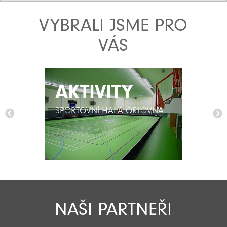
VYBRALI JSME PRO
VÁS
AKTIVITY
AKTIVITY
SPORTOVNÍ HALA ORLOVNA
SPORTOVNÍ HALA ORLOVNA
NAŠI PARTNEŘI