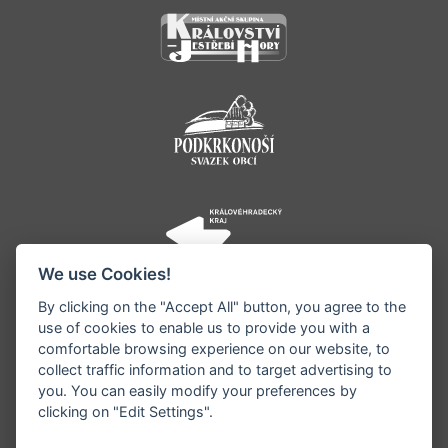
We use Cookies!
By clicking on the "Accept All" button, you agree to the
use of cookies to enable us to provide you with a
comfortable browsing experience on our website, to
collect traffic information and to target advertising to
you. You can easily modify your preferences by
©1996 - 2026 Všechna práva vyhrazena serveru
clicking on "Edit Settings".
www.jestrebihory.net | Vyrobil:
iQsoft.cz