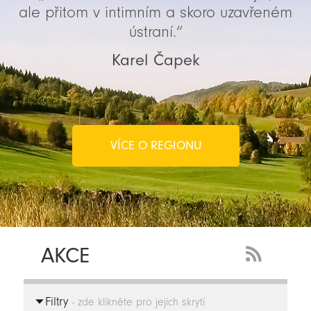
ale přitom v intimním a skoro uzavřeném
ústraní.“
Karel Čapek
VÍCE O REGIONU
AKCE
RSS
Feed
Filtry
-
- zde klikněte pro jejich skrytí