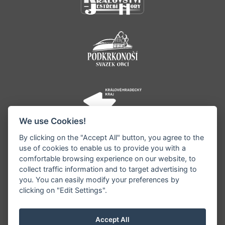
We use Cookies!
By clicking on the "Accept All" button, you agree to the
use of cookies to enable us to provide you with a
comfortable browsing experience on our website, to
collect traffic information and to target advertising to
you. You can easily modify your preferences by
©1996 - 2026 Všechna práva vyhrazena serveru
clicking on "Edit Settings".
www.jestrebihory.net | Vyrobil:
iQsoft.cz
Redakce neodpovídá za pravdivost a objektivitu
Accept All