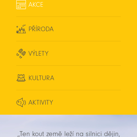
AKCE
PŘÍRODA
VÝLETY
KULTURA
AKTIVITY
„Ten kout země leží na silnici dějin,