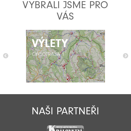
VYBRALI JSME PRO
VÁS
VÝLETY
VÝLETY
CYKLOTRASA 1
CYKLOTRASA 1
NAŠI PARTNEŘI