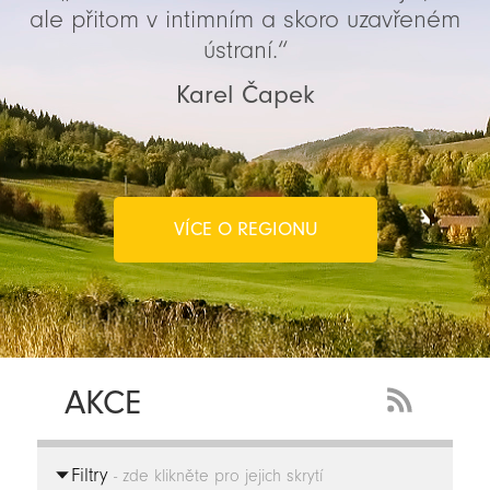
ale přitom v intimním a skoro uzavřeném
ústraní.“
Karel Čapek
VÍCE O REGIONU
AKCE
RSS
Feed
Filtry
-
- zde klikněte pro jejich skrytí