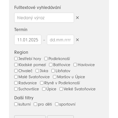
novinky
Fulltextové vyhledávání
Smazat
hledaný
Termín
výraz
–
Smazat
datumy
Region
Jestřebí hory
Podkrkonoší
Kladské pomezí
Batňovice
Havlovice
Chvaleč
Jívka
Libňatov
Malé Svatoňovice
Maršov u Úpice
Radvanice
Rtyně v Podkrkonoší
Suchovršice
Úpice
Velké Svatoňovice
Další filtry
kulturní
pro děti
sportovní