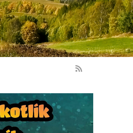
RSS
Feed
-
novinky