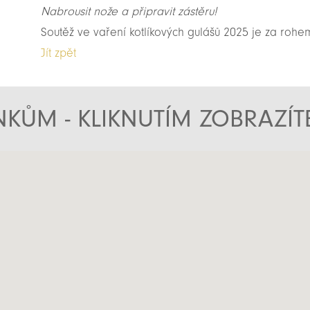
Nabrousit nože a připravit zástěru!
Soutěž ve vaření kotlíkových gulášů 2025 je za roh
Jít zpět
KŮM - KLIKNUTÍM ZOBRAZÍ