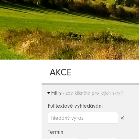
AKCE
Filtry
- zde klikněte pro jejich skrytí
Fulltextové vyhledávání
Smazat
hledaný
Termín
výraz