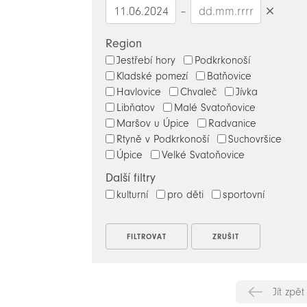
–
Smazat
datumy
Region
Jestřebí hory
Podkrkonoší
Kladské pomezí
Batňovice
Havlovice
Chvaleč
Jívka
Libňatov
Malé Svatoňovice
Maršov u Úpice
Radvanice
Rtyně v Podkrkonoší
Suchovršice
Úpice
Velké Svatoňovice
Další filtry
kulturní
pro děti
sportovní
Jít zpět