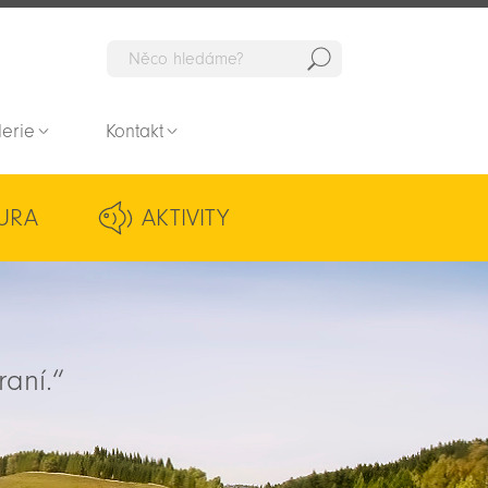
Hedat
lerie
Kontakt
URA
AKTIVITY
raní.“