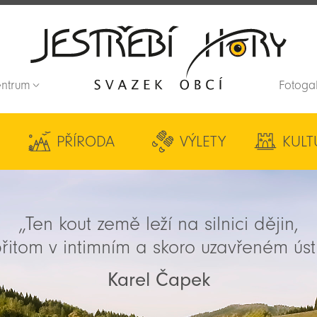
entrum
Fotoga
Zpět na titulní stranu
PŘÍRODA
VÝLETY
KULT
„Ten kout země leží na silnici dějin,
řitom v intimním a skoro uzavřeném úst
Karel Čapek