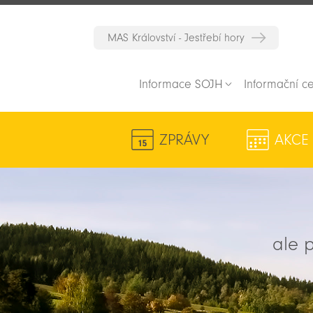
MAS Království - Jestřebí hory
Informace SOJH
Informační c
ZPRÁVY
AKCE
ale p