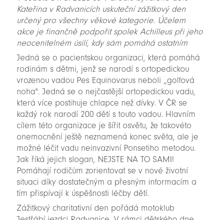
Kateřina v Radvanicích uskuteční zážitkový den
určený pro všechny věkové kategorie. Účelem
akce je finančně podpořit spolek Achilleus při jeho
neocenitelném úsilí, kdy sám pomáhá ostatním
Jedná se o pacientskou organizaci, která pomáhá
rodinám s dětmi, jenž se narodí s ortopedickou
vrozenou vadou Pes Equinovarus neboli „golfová
noha". Jedná se o nejčastější ortopedickou vadu,
která více postihuje chlapce než dívky. V ČR se
každý rok narodí 200 dětí s touto vadou. Hlavním
cílem této organizace je šířit osvětu, že takovéto
onemocnění ještě neznamená konec světa, ale je
možné léčit vadu neinvazivní Ponsetiho metodou.
Jak říká jejich slogan, NEJSTE NA TO SAMI!
Pomáhají rodičům zorientovat se v nové životní
situaci díky dostatečným a přesným informacím a
tím přispívají k úspěšnosti léčby dětí.
Zážitkový charitativní den pořádá motoklub
Jestřábí jezdci Radvanice. V rámci dětského dne