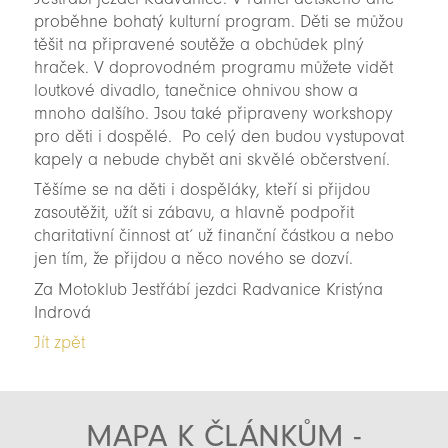
proběhne bohatý kulturní program. Děti se můžou
těšit na připravené soutěže a obchůdek plný
hraček. V doprovodném programu můžete vidět
loutkové divadlo, tanečnice ohnivou show a
mnoho dalšího. Jsou také připraveny workshopy
pro děti i dospělé. Po celý den budou vystupovat
kapely a nebude chybět ani skvělé občerstvení.
Těšíme se na děti i dospěláky, kteří si přijdou
zasoutěžit, užít si zábavu, a hlavně podpořit
charitativní činnost ať už finanční částkou a nebo
jen tím, že přijdou a něco nového se dozví.
Za Motoklub Jestřábí jezdci Radvanice Kristýna
Indrová
Jít zpět
MAPA K ČLÁNKŮM -