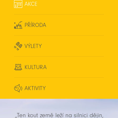
AKCE
PŘÍRODA
VÝLETY
KULTURA
AKTIVITY
„Ten kout země leží na silnici dějin,