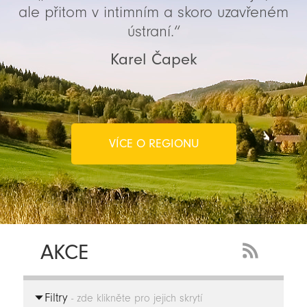
ale přitom v intimním a skoro uzavřeném
ústraní.“
Karel Čapek
VÍCE O REGIONU
AKCE
RSS
Feed
Filtry
-
- zde klikněte pro jejich skrytí