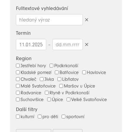
novinky
Fulltextové vyhledávání
Smazat
hledaný
Termín
výraz
–
Smazat
datumy
Region
Jestřebí hory
Podkrkonoší
Kladské pomezí
Batňovice
Havlovice
Chvaleč
Jívka
Libňatov
Malé Svatoňovice
Maršov u Úpice
Radvanice
Rtyně v Podkrkonoší
Suchovršice
Úpice
Velké Svatoňovice
Další filtry
kulturní
pro děti
sportovní