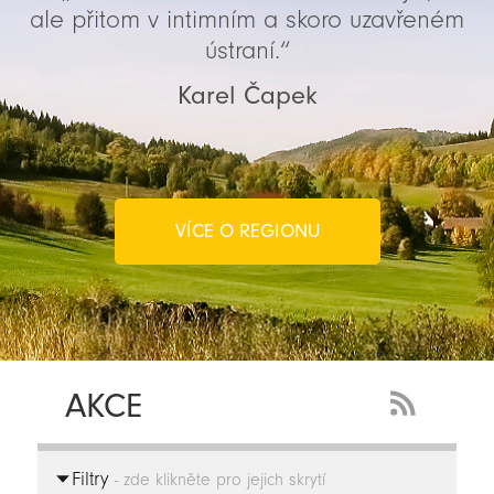
ale přitom v intimním a skoro uzavřeném
ústraní.“
Karel Čapek
VÍCE O REGIONU
AKCE
RSS
Feed
Filtry
-
- zde klikněte pro jejich skrytí