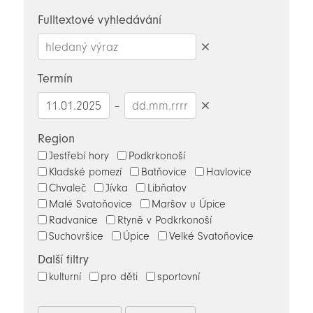
novinky
Fulltextové vyhledávání
Smazat
hledaný
Termín
výraz
–
Smazat
datumy
Region
Jestřebí hory
Podkrkonoší
Kladské pomezí
Batňovice
Havlovice
Chvaleč
Jívka
Libňatov
Malé Svatoňovice
Maršov u Úpice
Radvanice
Rtyně v Podkrkonoší
Suchovršice
Úpice
Velké Svatoňovice
Další filtry
kulturní
pro děti
sportovní