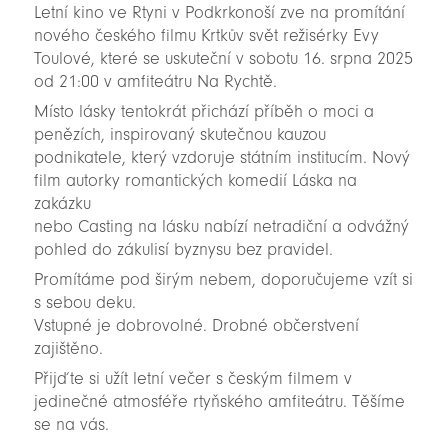
Letní kino ve Rtyni v Podkrkonoší zve na promítání
nového českého filmu Krtkův svět režisérky Evy
Toulové, které se uskuteční v sobotu 16. srpna 2025
od 21:00 v amfiteátru Na Rychtě.
Místo lásky tentokrát přichází příběh o moci a
penězích, inspirovaný skutečnou kauzou
podnikatele, který vzdoruje státním institucím. Nový
film autorky romantických komedií Láska na
zakázku
nebo Casting na lásku nabízí netradiční a odvážný
pohled do zákulisí byznysu bez pravidel.
Promítáme pod širým nebem, doporučujeme vzít si
s sebou deku.
Vstupné je dobrovolné. Drobné občerstvení
zajištěno.
Přijďte si užít letní večer s českým filmem v
jedinečné atmosféře rtyňského amfiteátru. Těšíme
se na vás.