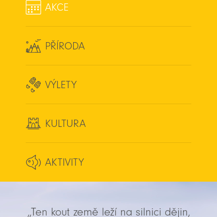
AKCE
PŘÍRODA
VÝLETY
KULTURA
AKTIVITY
„Ten kout země leží na silnici dějin,