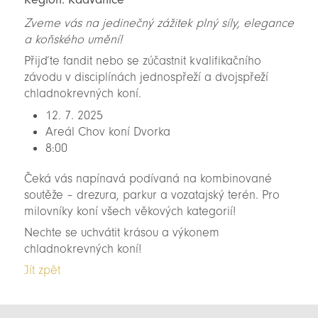
Zveme vás na jedinečný zážitek plný síly, elegance
a koňského umění!
Přijďte fandit nebo se zúčastnit kvalifikačního
závodu v disciplínách jednospřeží a dvojspřeží
chladnokrevných koní.
12. 7. 2025
Areál Chov koní Dvorka
8:00
Čeká vás napínavá podívaná na kombinované
soutěže – drezura, parkur a vozatajský terén. Pro
milovníky koní všech věkových kategorií!
Nechte se uchvátit krásou a výkonem
chladnokrevných koní!
Jít zpět