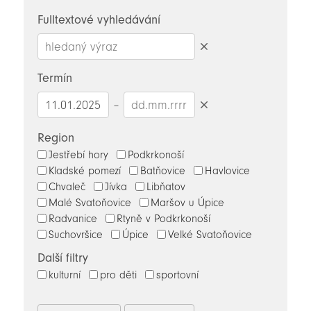
novinky
Fulltextové vyhledávání
Smazat
hledaný
Termín
výraz
–
Smazat
datumy
Region
Jestřebí hory
Podkrkonoší
Kladské pomezí
Batňovice
Havlovice
Chvaleč
Jívka
Libňatov
Malé Svatoňovice
Maršov u Úpice
Radvanice
Rtyně v Podkrkonoší
Suchovršice
Úpice
Velké Svatoňovice
Další filtry
kulturní
pro děti
sportovní