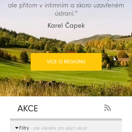
ale přitom v intimním a skoro uzavřeném
ústraní.“
Karel Čapek
VÍCE O REGIONU
AKCE
RSS
Feed
Filtry
-
- zde klikněte pro jejich skrytí