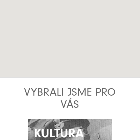
VYBRALI JSME PRO
VÁS
KULTURA
KULTURA