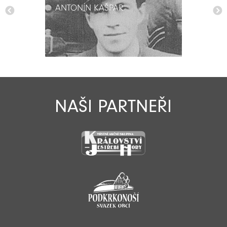
ANTONÍN KAŠPAR
ANTONÍN KAŠPAR
NAŠI PARTNEŘI