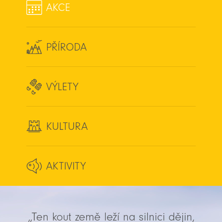
AKCE
PŘÍRODA
VÝLETY
KULTURA
AKTIVITY
„Ten kout země leží na silnici dějin,