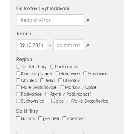
novinky
Fulltextové vyhledávání
Smazat
hledaný
Termín
výraz
–
Smazat
datumy
Region
Jestřebí hory
Podkrkonoší
Kladské pomezí
Batňovice
Havlovice
Chvaleč
Jívka
Libňatov
Malé Svatoňovice
Maršov u Úpice
Radvanice
Rtyně v Podkrkonoší
Suchovršice
Úpice
Velké Svatoňovice
Další filtry
kulturní
pro děti
sportovní