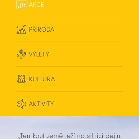
AKCE
PŘÍRODA
VÝLETY
KULTURA
AKTIVITY
„Ten kout země leží na silnici dějin,