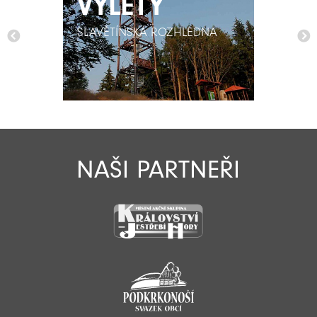
VÝLETY
VÝLETY
SLAVĚTÍNSKÁ ROZHLEDNA
SLAVĚTÍNSKÁ ROZHLEDNA
NAŠI PARTNEŘI