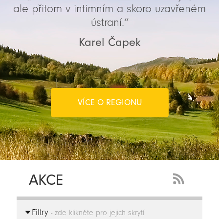
ale přitom v intimním a skoro uzavřeném
ústraní.“
Karel Čapek
VÍCE O REGIONU
AKCE
RSS
Feed
Filtry
-
- zde klikněte pro jejich skrytí