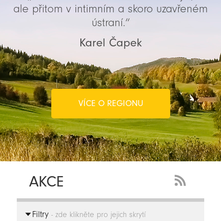
ale přitom v intimním a skoro uzavřeném
ústraní.“
Karel Čapek
VÍCE O REGIONU
AKCE
RSS
Feed
Filtry
-
- zde klikněte pro jejich skrytí