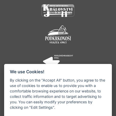
We use Cookies!
By clicking on the "Accept All" button, you agree to the
use of cookies to enable us to provide you with a
comfortable browsing experience on our website, to
collect traffic information and to target advertising to
you. You can easily modify your preferences by
©1996 - 2026 Všechna práva vyhrazena serveru
clicking on "Edit Settings".
www.jestrebihory.net | Vyrobil:
iQsoft.cz