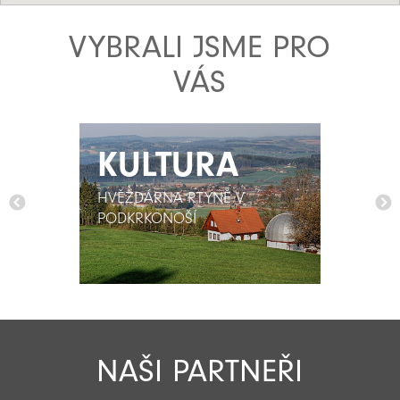
VYBRALI JSME PRO
VÁS
KULTURA
KULTURA
HVĚZDÁRNA RTYNĚ V
HVĚZDÁRNA RTYNĚ V
PODKRKONOŠÍ
PODKRKONOŠÍ
NAŠI PARTNEŘI