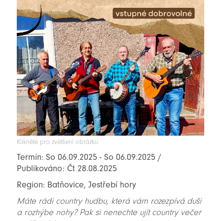
Klikněte pro zvětšení obrázku.
Termín: So 06.09.2025 - So 06.09.2025 /
Publikováno: Čt 28.08.2025
Region: Batňovice, Jestřebí hory
Máte rádi country hudbu, která vám rozezpívá duši
a rozhýbe nohy? Pak si nenechte ujít country večer