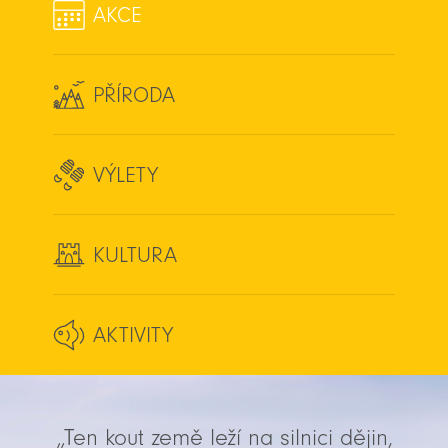
AKCE
PŘÍRODA
VÝLETY
KULTURA
AKTIVITY
„Ten kout země leží na silnici dějin,