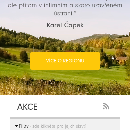
ale přitom v intimním a skoro uzavřeném
ústraní.“
Karel Čapek
VÍCE O REGIONU
AKCE
RSS
Feed
Filtry
-
- zde klikněte pro jejich skrytí