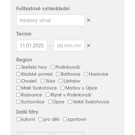
novinky
Fulltextové vyhledávání
Smazat
hledaný
Termín
výraz
–
Smazat
datumy
Region
Jestřebí hory
Podkrkonoší
Kladské pomezí
Batňovice
Havlovice
Chvaleč
Jívka
Libňatov
Malé Svatoňovice
Maršov u Úpice
Radvanice
Rtyně v Podkrkonoší
Suchovršice
Úpice
Velké Svatoňovice
Další filtry
kulturní
pro děti
sportovní