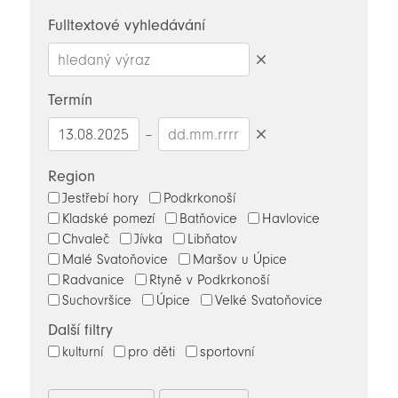
novinky
Fulltextové vyhledávání
Smazat
hledaný
Termín
výraz
–
Smazat
datumy
Region
Jestřebí hory
Podkrkonoší
Kladské pomezí
Batňovice
Havlovice
Chvaleč
Jívka
Libňatov
Malé Svatoňovice
Maršov u Úpice
Radvanice
Rtyně v Podkrkonoší
Suchovršice
Úpice
Velké Svatoňovice
Další filtry
kulturní
pro děti
sportovní