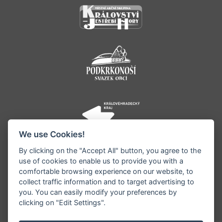
We use Cookies!
By clicking on the "Accept All" button, you agree to the
use of cookies to enable us to provide you with a
comfortable browsing experience on our website, to
collect traffic information and to target advertising to
you. You can easily modify your preferences by
©1996 - 2026 Všechna práva vyhrazena serveru
clicking on "Edit Settings".
www.jestrebihory.net | Vyrobil:
iQsoft.cz