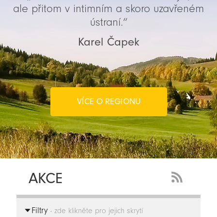
ale přitom v intimním a skoro uzavřeném
ústraní.“
Karel Čapek
VÍCE O REGIONU
AKCE
RSS
Feed
Filtry
-
- zde klikněte pro jejich skrytí