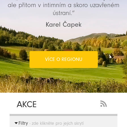
ale přitom v intimním a skoro uzavřeném
ústraní.“
Karel Čapek
VÍCE O REGIONU
AKCE
RSS
Feed
Filtry
-
- zde klikněte pro jejich skrytí