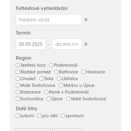
novinky
Fulltextové vyhledávání
Smazat
hledaný
Termín
výraz
–
Smazat
datumy
Region
Jestřebí hory
Podkrkonoší
Kladské pomezí
Batňovice
Havlovice
Chvaleč
Jívka
Libňatov
Malé Svatoňovice
Maršov u Úpice
Radvanice
Rtyně v Podkrkonoší
Suchovršice
Úpice
Velké Svatoňovice
Další filtry
kulturní
pro děti
sportovní