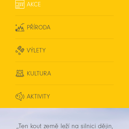
AKCE
PŘÍRODA
VÝLETY
KULTURA
AKTIVITY
„Ten kout země leží na silnici dějin,