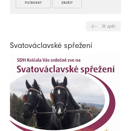
Jít zpět
Svatováclavské spřežení