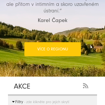
ale přitom v intimním a skoro uzavřeném
ústraní.“
Karel Čapek
VÍCE O REGIONU
AKCE
RSS
Feed
Filtry
-
- zde klikněte pro jejich skrytí