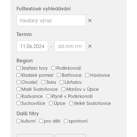
novinky
Fulltextové vyhledávání
Smazat
hledaný
Termín
výraz
–
Smazat
datumy
Region
Jestřebí hory
Podkrkonoší
Kladské pomezí
Batňovice
Havlovice
Chvaleč
Jívka
Libňatov
Malé Svatoňovice
Maršov u Úpice
Radvanice
Rtyně v Podkrkonoší
Suchovršice
Úpice
Velké Svatoňovice
Další filtry
kulturní
pro děti
sportovní