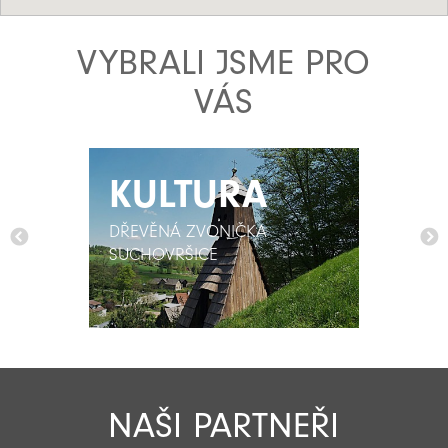
VYBRALI JSME PRO
VÁS
KULTURA
KULTURA
DŘEVĚNÁ ZVONIČKA
DŘEVĚNÁ ZVONIČKA
SUCHOVRŠICE
SUCHOVRŠICE
NAŠI PARTNEŘI