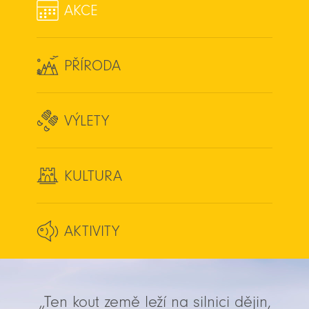
AKCE
PŘÍRODA
VÝLETY
KULTURA
AKTIVITY
„Ten kout země leží na silnici dějin,