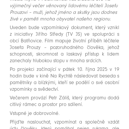
výjimečný večer věnovaný lidovému léčiteli Josefu
Prouzovi – muži, jehož jméno a skutky jsou dodnes
živé v paměti mnoha obyvatel našeho regionu.
Uveden bude vzpomínkový dokument, který vznikl
z iniciativy Jiřího Středy (TV JS) ve spolupráci s
obcí Batňovice. Film mapuje životní příběh léčitele
Josefa Prouzy – pozoruhodného člověka, jehož
schopnosti, skromnost a laskavý přístup k lidem
zanechaly hlubokou stopu v mnoha srdcích.
Po projekci začínající v pátek 10. října 2025 v 19
hodin bude v kině Na Rychtě následovat beseda s
pamětníky a blízkými, kteří se podělí o své osobní
vzpomínky a svědectví.
Večerem provází Petr Záliš, který programu dodá
citlivý rámec a prostor pro sdílení.
Vstupné je dobrovolné.
Přijďte naslouchat, vzpomínat a společně vzdát
úctu člověku, který pomáhal nejen rukama, ale