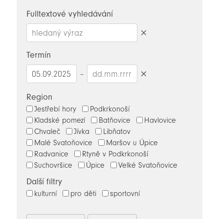
novinky
Fulltextové vyhledávání
Smazat
hledaný
Termín
výraz
–
Smazat
datumy
Region
Jestřebí hory
Podkrkonoší
Kladské pomezí
Batňovice
Havlovice
Chvaleč
Jívka
Libňatov
Malé Svatoňovice
Maršov u Úpice
Radvanice
Rtyně v Podkrkonoší
Suchovršice
Úpice
Velké Svatoňovice
Další filtry
kulturní
pro děti
sportovní