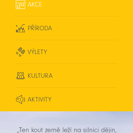
AKCE
PŘÍRODA
VÝLETY
KULTURA
AKTIVITY
„Ten kout země leží na silnici dějin,