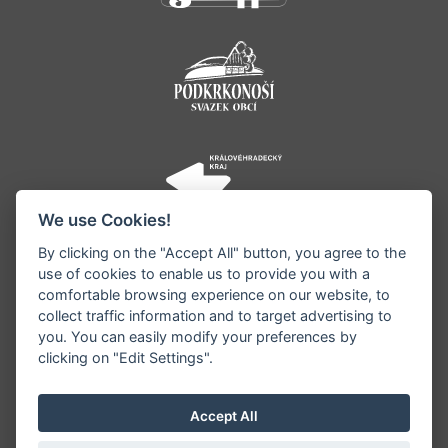
We use Cookies!
By clicking on the "Accept All" button, you agree to the
use of cookies to enable us to provide you with a
comfortable browsing experience on our website, to
collect traffic information and to target advertising to
you. You can easily modify your preferences by
©1996 - 2026 Všechna práva vyhrazena serveru
clicking on "Edit Settings".
www.jestrebihory.net | Vyrobil:
iQsoft.cz
Redakce neodpovídá za pravdivost a objektivitu
Accept All
zveřejňovaných informací a vyhrazuje si právo