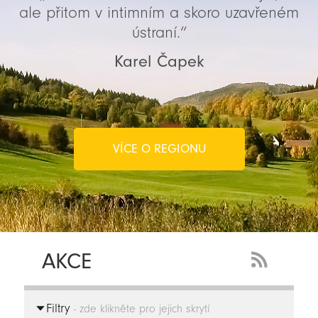
ale přitom v intimním a skoro uzavřeném
ústraní.“
Karel Čapek
VÍCE O REGIONU
AKCE
RSS
Feed
Filtry
-
- zde klikněte pro jejich skrytí