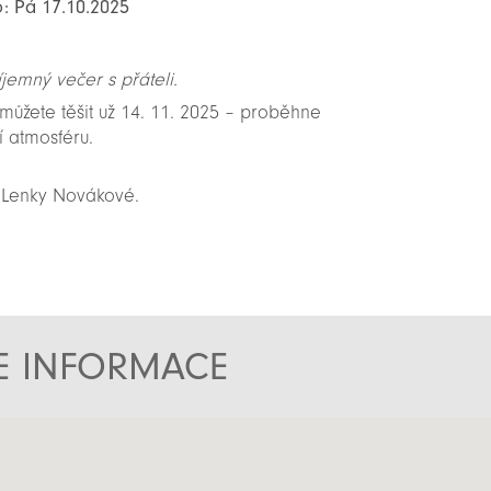
o: Pá 17.10.2025
říjemný večer s přáteli.
můžete těšit už 14. 11. 2025 – proběhne
í atmosféru.
u Lenky Novákové.
TE INFORMACE