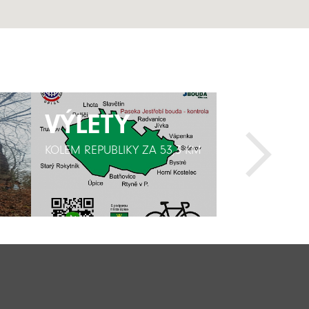
VÝLETY
VÝLETY
KULTU
KULTU
KOLEM REPUBLIKY ZA 53,3 KM
KOLEM REPUBLIKY ZA 53,3 KM
KRYTÁ DŘEVĚN
KRYTÁ DŘEVĚN