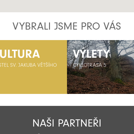
VYBRALI JSME PRO VÁS
ULTURA
VÝLETY
VÝLETY
STEL SV. JAKUBA VĚTŠÍHO
CYKLOTRASA 5
CYKLOTRASA 5
NAŠI PARTNEŘI