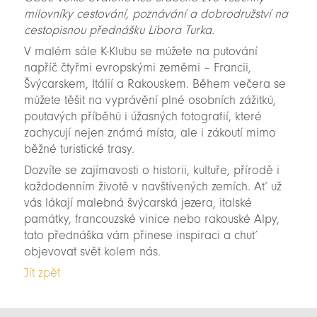
milovníky cestování, poznávání a dobrodružství na
cestopisnou přednášku Libora Turka.
V malém sále K-Klubu se můžete na putování
napříč čtyřmi evropskými zeměmi – Francii,
Švýcarskem, Itálií a Rakouskem. Během večera se
můžete těšit na vyprávění plné osobních zážitků,
poutavých příběhů i úžasných fotografií, které
zachycují nejen známá místa, ale i zákoutí mimo
běžné turistické trasy.
Dozvíte se zajímavosti o historii, kultuře, přírodě i
každodenním životě v navštívených zemích. Ať už
vás lákají malebná švýcarská jezera, italské
památky, francouzské vinice nebo rakouské Alpy,
tato přednáška vám přinese inspiraci a chuť
objevovat svět kolem nás.
Jít zpět