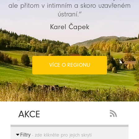
ale přitom v intimním a skoro uzavřeném
ústraní.“
Karel Čapek
VÍCE O REGIONU
AKCE
RSS
Feed
Filtry
-
- zde klikněte pro jejich skrytí