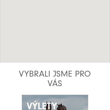
VYBRALI JSME PRO
VÁS
VÝLETY
VÝLETY