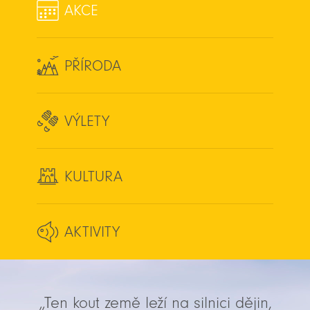
AKCE
PŘÍRODA
VÝLETY
KULTURA
AKTIVITY
„Ten kout země leží na silnici dějin,