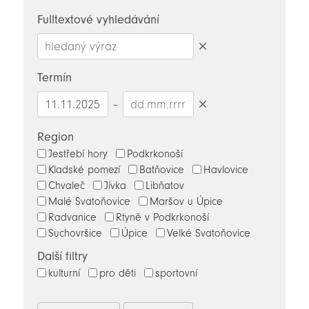
novinky
Fulltextové vyhledávání
Smazat
hledaný
Termín
výraz
–
Smazat
datumy
Region
Jestřebí hory
Podkrkonoší
Kladské pomezí
Batňovice
Havlovice
Chvaleč
Jívka
Libňatov
Malé Svatoňovice
Maršov u Úpice
Radvanice
Rtyně v Podkrkonoší
Suchovršice
Úpice
Velké Svatoňovice
Další filtry
kulturní
pro děti
sportovní