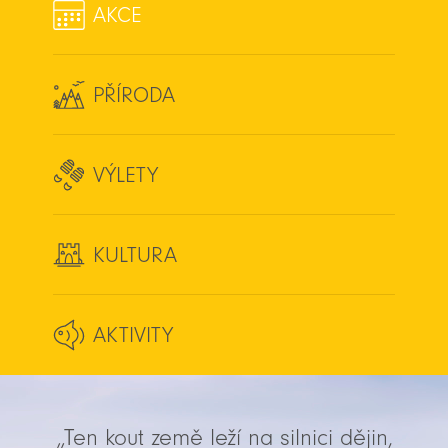
AKCE
PŘÍRODA
VÝLETY
KULTURA
AKTIVITY
„Ten kout země leží na silnici dějin,