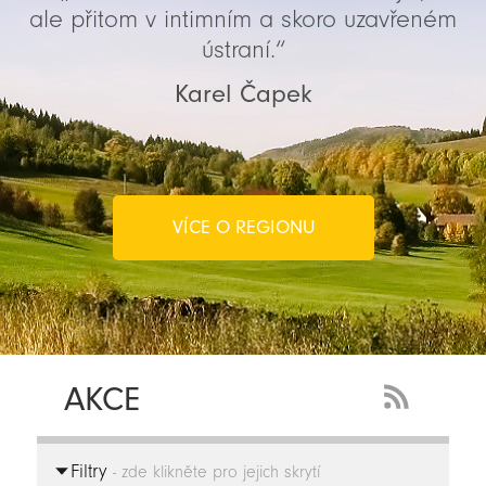
ale přitom v intimním a skoro uzavřeném
ústraní.“
Karel Čapek
VÍCE O REGIONU
AKCE
RSS
Feed
Filtry
-
- zde klikněte pro jejich skrytí