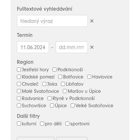
novinky
Fulltextové vyhledávání
Smazat
hledaný
Termín
výraz
–
Smazat
datumy
Region
Jestřebí hory
Podkrkonoší
Kladské pomezí
Batňovice
Havlovice
Chvaleč
Jívka
Libňatov
Malé Svatoňovice
Maršov u Úpice
Radvanice
Rtyně v Podkrkonoší
Suchovršice
Úpice
Velké Svatoňovice
Další filtry
kulturní
pro děti
sportovní