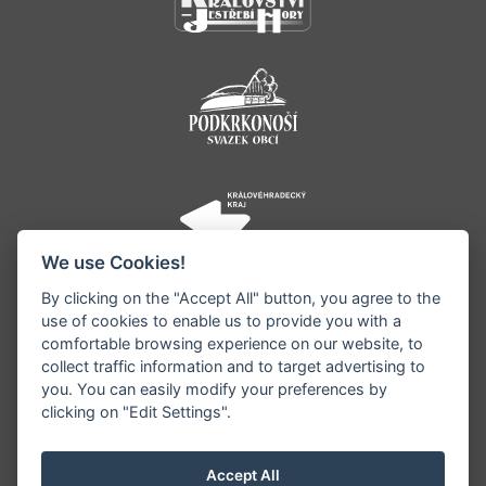
We use Cookies!
By clicking on the "Accept All" button, you agree to the
use of cookies to enable us to provide you with a
comfortable browsing experience on our website, to
collect traffic information and to target advertising to
you. You can easily modify your preferences by
©1996 - 2026 Všechna práva vyhrazena serveru
clicking on "Edit Settings".
www.jestrebihory.net | Vyrobil:
iQsoft.cz
Redakce neodpovídá za pravdivost a objektivitu
Accept All