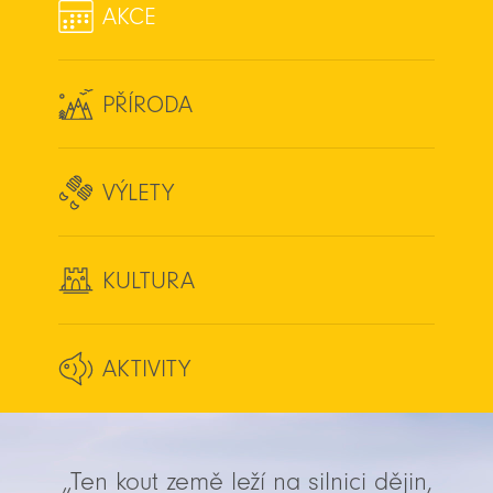
AKCE
PŘÍRODA
VÝLETY
KULTURA
AKTIVITY
„Ten kout země leží na silnici dějin,