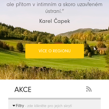
ale přitom v intimním a skoro uzavřeném
ústraní.“
Karel Čapek
VÍCE O REGIONU
AKCE
RSS
Feed
Filtry
-
- zde klikněte pro jejich skrytí