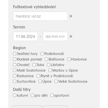
novinky
Fulltextové vyhledávání
Smazat
hledaný
Termín
výraz
–
Smazat
datumy
Region
Jestřebí hory
Podkrkonoší
Kladské pomezí
Batňovice
Havlovice
Chvaleč
Jívka
Libňatov
Malé Svatoňovice
Maršov u Úpice
Radvanice
Rtyně v Podkrkonoší
Suchovršice
Úpice
Velké Svatoňovice
Další filtry
kulturní
pro děti
sportovní