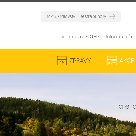
MAS Království - Jestřebí hory
Informace SOJH
Informační c
ZPRÁVY
AKCE
ale p