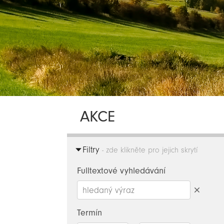
AKCE
Filtry
- zde klikněte pro jejich skrytí
Fulltextové vyhledávání
Smazat
hledaný
Termín
výraz