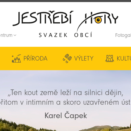
entrum
Fotoga
Zpět na titulní stranu
PŘÍRODA
VÝLETY
KULT
„Ten kout země leží na silnici dějin,
řitom v intimním a skoro uzavřeném úst
Karel Čapek