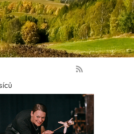
RSS
Feed
síců
-
novinky