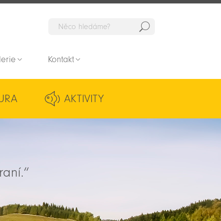
Hedat
lerie
Kontakt
URA
AKTIVITY
raní.“