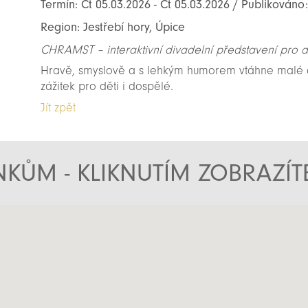
Termín: Čt 05.03.2026 - Čt 05.03.2026 / Publikováno
Region: Jestřebí hory, Úpice
CHRAMST – interaktivní divadelní představení pro dě
Hravě, smyslově a s lehkým humorem vtáhne malé 
zážitek pro děti i dospělé.
Jít zpět
KŮM - KLIKNUTÍM ZOBRAZÍ