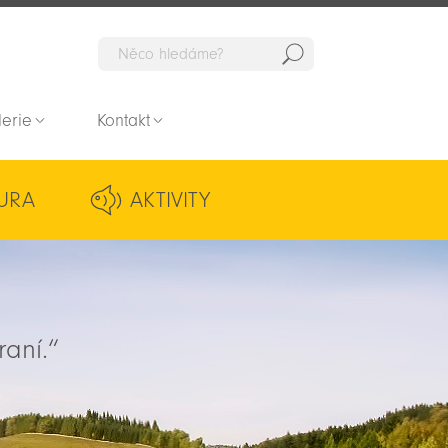
Hedat
lerie
Kontakt
URA
AKTIVITY
raní.“