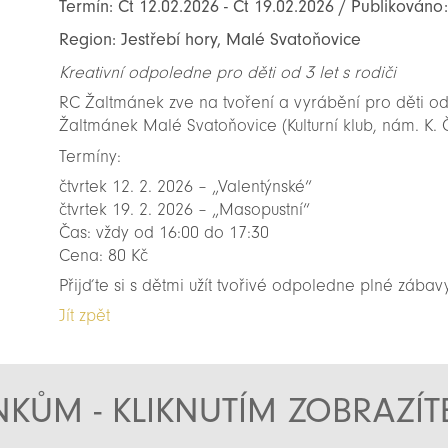
Termín: Čt 12.02.2026 - Čt 19.02.2026 / Publikováno
Region: Jestřebí hory, Malé Svatoňovice
Kreativní odpoledne pro děti od 3 let s rodiči
RC Žaltmánek zve na tvoření a vyrábění pro děti od
Žaltmánek Malé Svatoňovice (Kulturní klub, nám. K. 
Termíny:
čtvrtek 12. 2. 2026 – „Valentýnské“
čtvrtek 19. 2. 2026 – „Masopustní“
Čas: vždy od 16:00 do 17:30
Cena: 80 Kč
Přijďte si s dětmi užít tvořivé odpoledne plné zábav
Jít zpět
KŮM - KLIKNUTÍM ZOBRAZÍ