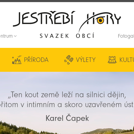
entrum
Fotoga
Zpět na titulní stranu
PŘÍRODA
VÝLETY
KULT
„Ten kout země leží na silnici dějin,
řitom v intimním a skoro uzavřeném úst
Karel Čapek