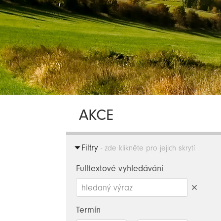
AKCE
Filtry
- zde klikněte pro jejich skrytí
Fulltextové vyhledávání
Smazat
hledaný
Termín
výraz