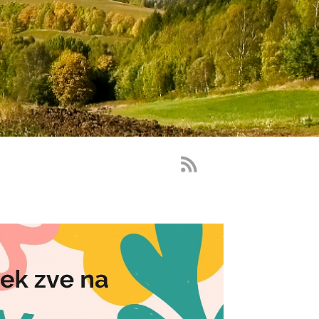
RSS
Feed
-
novinky