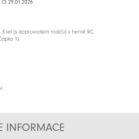
: Čt 29.01.2026
 3 let (s doprovodem rodičů) v herně RC
Čapka 1).
y!
TE INFORMACE