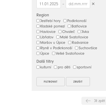
–
Smazat
datumy
Region
Jestřebí hory
Podkrkonoší
Kladské pomezí
Batňovice
Havlovice
Chvaleč
Jívka
Libňatov
Malé Svatoňovice
Maršov u Úpice
Radvanice
Rtyně v Podkrkonoší
Suchovršice
Úpice
Velké Svatoňovice
Další filtry
kulturní
pro děti
sportovní
Jít zpět