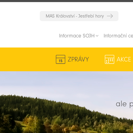
MAS Království - Jestřebí hory
Informace SOJH
Informační c
ZPRÁVY
AKCE
ale p