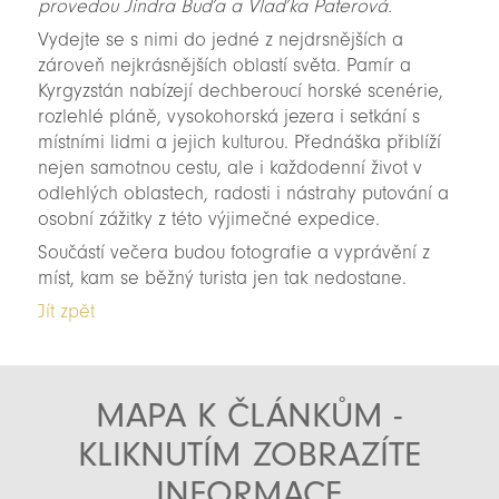
provedou Jindra Buďa a Vlaďka Paterová.
Vydejte se s nimi do jedné z nejdrsnějších a
zároveň nejkrásnějších oblastí světa. Pamír a
Kyrgyzstán nabízejí dechberoucí horské scenérie,
rozlehlé pláně, vysokohorská jezera i setkání s
místními lidmi a jejich kulturou. Přednáška přiblíží
nejen samotnou cestu, ale i každodenní život v
odlehlých oblastech, radosti i nástrahy putování a
osobní zážitky z této výjimečné expedice.
Součástí večera budou fotografie a vyprávění z
míst, kam se běžný turista jen tak nedostane.
Jít zpět
MAPA K ČLÁNKŮM -
KLIKNUTÍM ZOBRAZÍTE
INFORMACE