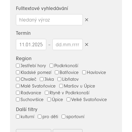
novinky
Fulltextové vyhledávání
Smazat
hledaný
Termín
výraz
–
Smazat
datumy
Region
Jestřebí hory
Podkrkonoší
Kladské pomezí
Batňovice
Havlovice
Chvaleč
Jívka
Libňatov
Malé Svatoňovice
Maršov u Úpice
Radvanice
Rtyně v Podkrkonoší
Suchovršice
Úpice
Velké Svatoňovice
Další filtry
kulturní
pro děti
sportovní