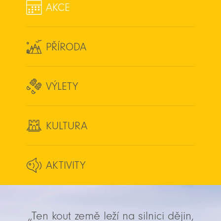
AKCE
PŘÍRODA
VÝLETY
KULTURA
AKTIVITY
„Ten kout země leží na silnici dějin,