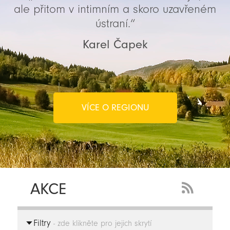
ale přitom v intimním a skoro uzavřeném
ústraní.“
Karel Čapek
VÍCE O REGIONU
AKCE
RSS
Feed
Filtry
-
- zde klikněte pro jejich skrytí