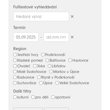
novinky
Fulltextové vyhledávání
Smazat
hledaný
Termín
výraz
–
Smazat
datumy
Region
Jestřebí hory
Podkrkonoší
Kladské pomezí
Batňovice
Havlovice
Chvaleč
Jívka
Libňatov
Malé Svatoňovice
Maršov u Úpice
Radvanice
Rtyně v Podkrkonoší
Suchovršice
Úpice
Velké Svatoňovice
Další filtry
kulturní
pro děti
sportovní