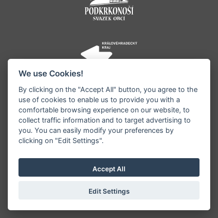
We use Cookies!
By clicking on the "Accept All" button, you agree to the
use of cookies to enable us to provide you with a
comfortable browsing experience on our website, to
collect traffic information and to target advertising to
you. You can easily modify your preferences by
©1996 - 2026 Všechna práva vyhrazena serveru
clicking on "Edit Settings".
www.jestrebihory.net | Vyrobil:
iQsoft.cz
Redakce neodpovídá za pravdivost a objektivitu
Accept All
zveřejňovaných informací a vyhrazuje si právo
informace editovat či odmítnout uveřejnění.
Edit Settings
Sekce pro starosty
|
Nastavení cookies