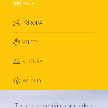
AKCE
PŘÍRODA
VÝLETY
KULTURA
AKTIVITY
„Ten kout země leží na silnici dějin,