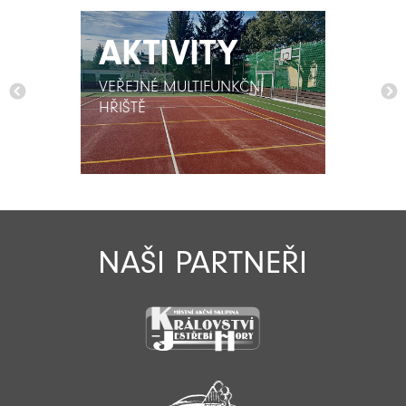
AKTIVITY
AKTIVITY
VEŘEJNÉ MULTIFUNKČNÍ
VEŘEJNÉ MULTIFUNKČNÍ
HŘIŠTĚ
HŘIŠTĚ
NAŠI PARTNEŘI