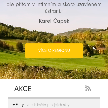
ale přitom v intimním a skoro uzavřeném
ústraní.“
Karel Čapek
VÍCE O REGIONU
AKCE
RSS
Feed
Filtry
-
- zde klikněte pro jejich skrytí