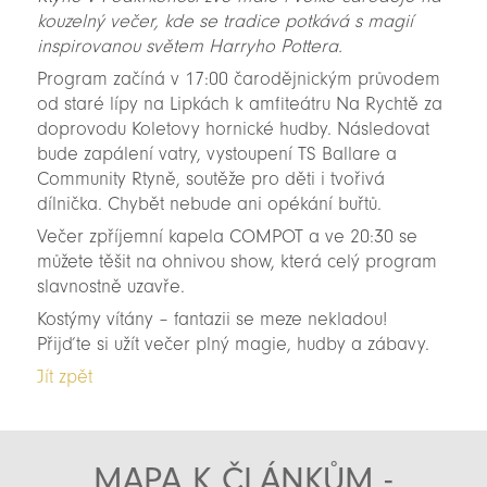
kouzelný večer, kde se tradice potkává s magií
inspirovanou světem Harryho Pottera.
Program začíná v 17:00 čarodějnickým průvodem
od staré lípy na Lipkách k amfiteátru Na Rychtě za
doprovodu Koletovy hornické hudby. Následovat
bude zapálení vatry, vystoupení TS Ballare a
Community Rtyně, soutěže pro děti i tvořivá
dílnička. Chybět nebude ani opékání buřtů.
Večer zpříjemní kapela COMPOT a ve 20:30 se
můžete těšit na ohnivou show, která celý program
slavnostně uzavře.
Kostýmy vítány – fantazii se meze nekladou!
Přijďte si užít večer plný magie, hudby a zábavy.
Jít zpět
MAPA K ČLÁNKŮM -