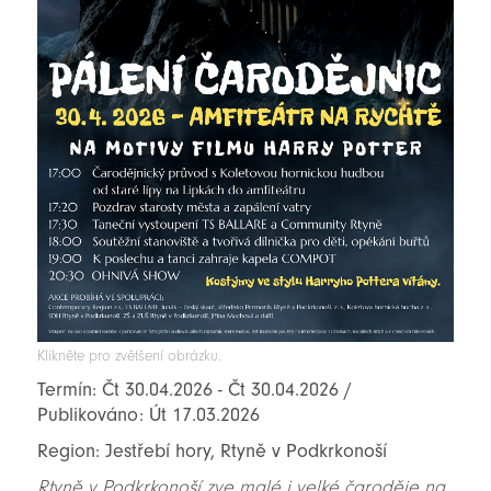
Klikněte pro zvětšení obrázku.
Termín: Čt 30.04.2026 - Čt 30.04.2026 /
Publikováno: Út 17.03.2026
Region: Jestřebí hory, Rtyně v Podkrkonoší
Rtyně v Podkrkonoší zve malé i velké čaroděje na