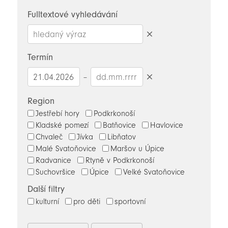
novinky
Fulltextové vyhledávání
Smazat
hledaný
Termín
výraz
–
Smazat
datumy
Region
Jestřebí hory
Podkrkonoší
Kladské pomezí
Batňovice
Havlovice
Chvaleč
Jívka
Libňatov
Malé Svatoňovice
Maršov u Úpice
Radvanice
Rtyně v Podkrkonoší
Suchovršice
Úpice
Velké Svatoňovice
Další filtry
kulturní
pro děti
sportovní