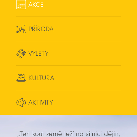
AKCE
PŘÍRODA
VÝLETY
KULTURA
AKTIVITY
„Ten kout země leží na silnici dějin,