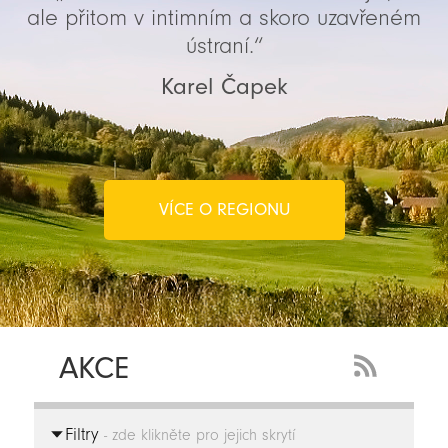
ale přitom v intimním a skoro uzavřeném
ústraní.“
Karel Čapek
VÍCE O REGIONU
AKCE
RSS
Feed
Filtry
-
- zde klikněte pro jejich skrytí