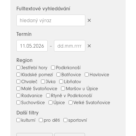
novinky
Fulltextové vyhledávání
Smazat
hledaný
Termín
výraz
–
Smazat
datumy
Region
Jestřebí hory
Podkrkonoší
Kladské pomezí
Batňovice
Havlovice
Chvaleč
Jívka
Libňatov
Malé Svatoňovice
Maršov u Úpice
Radvanice
Rtyně v Podkrkonoší
Suchovršice
Úpice
Velké Svatoňovice
Další filtry
kulturní
pro děti
sportovní