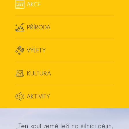
AKCE
PŘÍRODA
VÝLETY
KULTURA
AKTIVITY
„Ten kout země leží na silnici dějin,