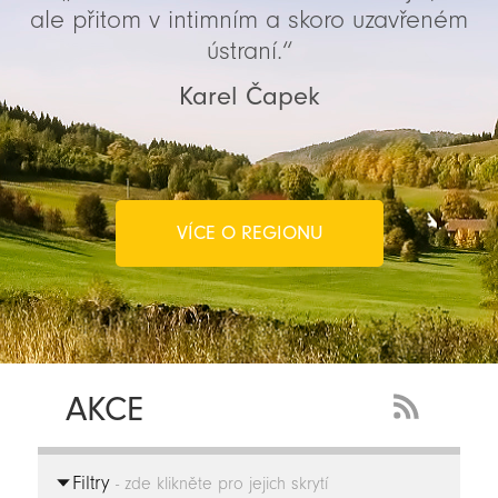
ale přitom v intimním a skoro uzavřeném
ústraní.“
Karel Čapek
VÍCE O REGIONU
AKCE
RSS
Feed
Filtry
-
- zde klikněte pro jejich skrytí