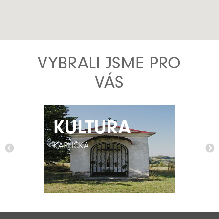
VYBRALI JSME PRO
VÁS
KULTURA
KULTURA
KAPLIČKA
KAPLIČKA