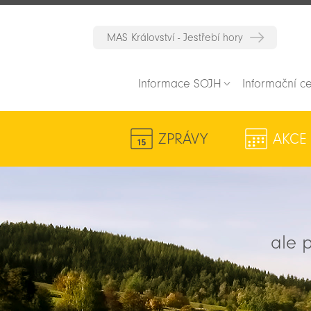
MAS Království - Jestřebí hory
Informace SOJH
Informační c
ZPRÁVY
AKCE
ale p