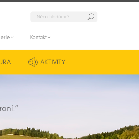
Hedat
lerie
Kontakt
URA
AKTIVITY
raní.“