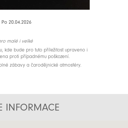
: Po 20.04.2026
ro malé i velké
, kde bude pro tuto příležitost upraveno i
čena proti případnému poškození.
plné zábavy a čarodějnické atmosféry.
TE INFORMACE