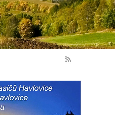
RSS
Feed
-
novinky