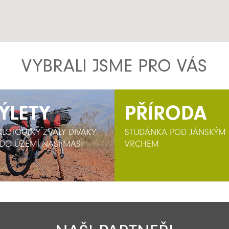
VYBRALI JSME PRO VÁS
ÝLETY
ÝLETY
PŘÍRODA
KLOTOULKY ZVALY DIVÁKY
KLOTOULKY ZVALY DIVÁKY
STUDÁNKA POD JÁNSKÝM
 DO ÚZEMÍ NAŠÍ MAS!
 DO ÚZEMÍ NAŠÍ MAS!
VRCHEM