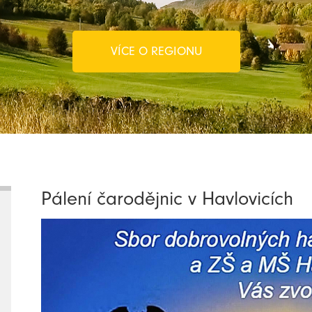
VÍCE O REGIONU
Pálení čarodějnic v Havlovicích