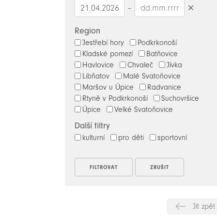
–
Smazat
datumy
Region
Jestřebí hory
Podkrkonoší
Kladské pomezí
Batňovice
Havlovice
Chvaleč
Jívka
Libňatov
Malé Svatoňovice
Maršov u Úpice
Radvanice
Rtyně v Podkrkonoší
Suchovršice
Úpice
Velké Svatoňovice
Další filtry
kulturní
pro děti
sportovní
Jít zpět