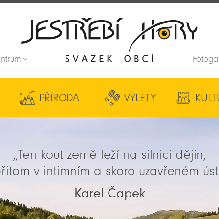
entrum
Fotoga
Zpět na titulní stranu
PŘÍRODA
VÝLETY
KULT
„Ten kout země leží na silnici dějin,
řitom v intimním a skoro uzavřeném úst
Karel Čapek