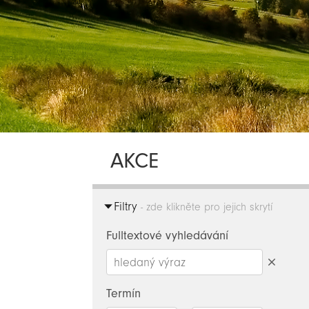
AKCE
Filtry
- zde klikněte pro jejich skrytí
Fulltextové vyhledávání
Smazat
hledaný
Termín
výraz