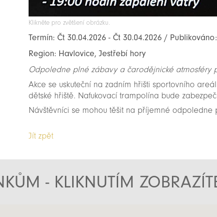
Klikněte pro zvětšení obrázku.
Termín: Čt 30.04.2026 - Čt 30.04.2026 / Publikováno
Region: Havlovice, Jestřebí hory
Odpoledne plné zábavy a čarodějnické atmosféry p
Akce se uskuteční na zadním hřišti sportovního areálu
dětské hřiště. Nafukovací trampolína bude zabezpe
Návštěvníci se mohou těšit na příjemné odpoledne 
Jít zpět
KŮM - KLIKNUTÍM ZOBRAZÍ