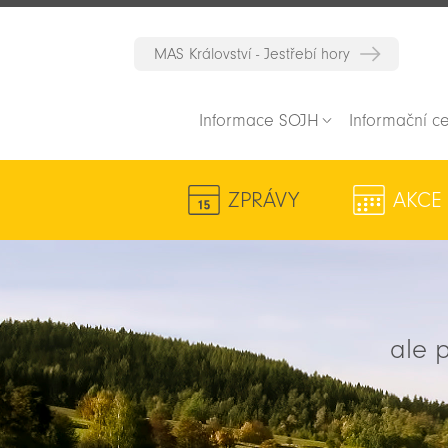
MAS Království - Jestřebí hory
Informace SOJH
Informační c
ZPRÁVY
AKCE
ale p