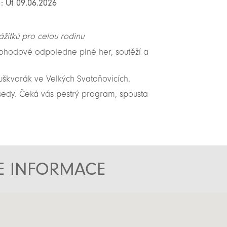
: Út 09.06.2026
žitků pro celou rodinu
ohodové odpoledne plné her, soutěží a
Puškvorák ve Velkých Svatoňovicích.
sousedy. Čeká vás pestrý program, spousta
TE INFORMACE