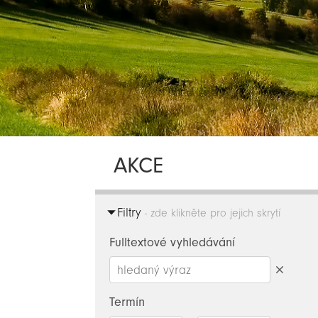
AKCE
Filtry
- zde klikněte pro jejich skrytí
Fulltextové vyhledávání
Smazat
hledaný
Termín
výraz