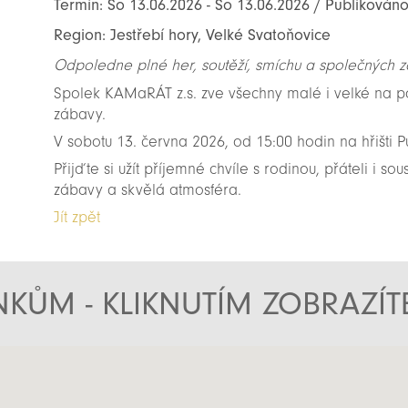
Termín: So 13.06.2026 - So 13.06.2026 / Publikováno
Region: Jestřebí hory, Velké Svatoňovice
Odpoledne plné her, soutěží, smíchu a společných zá
Spolek KAMaRÁT z.s. zve všechny malé i velké na p
zábavy.
V sobotu 13. června 2026, od 15:00 hodin na hřišti 
Přijďte si užít příjemné chvíle s rodinou, přáteli i 
zábavy a skvělá atmosféra.
Jít zpět
KŮM - KLIKNUTÍM ZOBRAZÍ