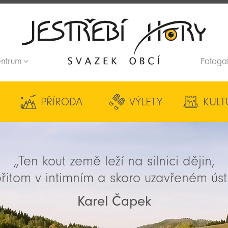
entrum
Fotoga
Zpět na titulní stranu
PŘÍRODA
VÝLETY
KULT
„Ten kout země leží na silnici dějin,
řitom v intimním a skoro uzavřeném úst
Karel Čapek