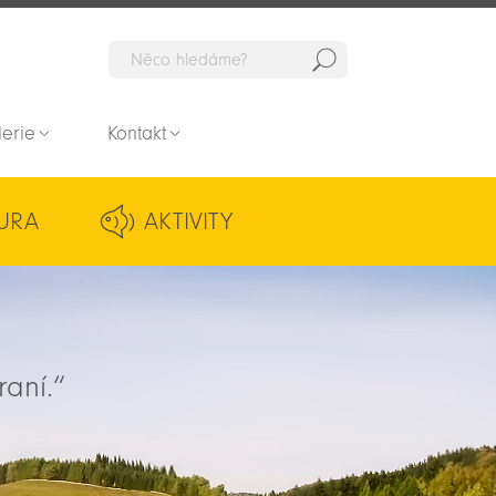
Hedat
lerie
Kontakt
URA
AKTIVITY
raní.“