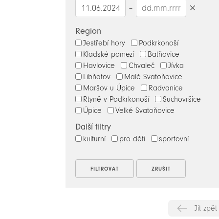
–
Smazat
datumy
Region
Jestřebí hory
Podkrkonoší
Kladské pomezí
Batňovice
Havlovice
Chvaleč
Jívka
Libňatov
Malé Svatoňovice
Maršov u Úpice
Radvanice
Rtyně v Podkrkonoší
Suchovršice
Úpice
Velké Svatoňovice
Další filtry
kulturní
pro děti
sportovní
Jít zpět