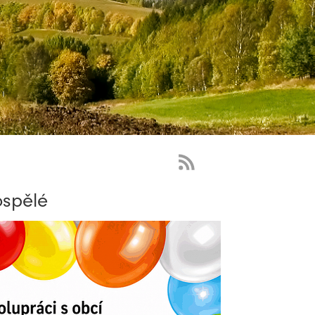
RSS
Feed
ospělé
-
novinky