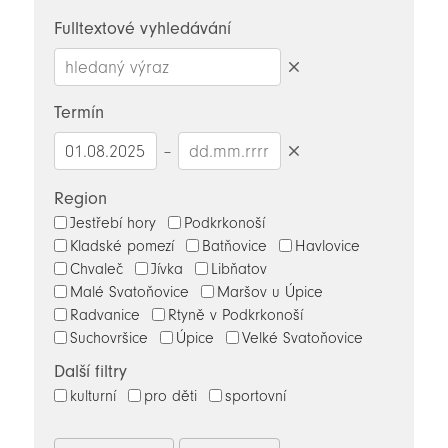
novinky
Fulltextové vyhledávání
Smazat
hledaný
Termín
výraz
–
Smazat
datumy
Region
Jestřebí hory
Podkrkonoší
Kladské pomezí
Batňovice
Havlovice
Chvaleč
Jívka
Libňatov
Malé Svatoňovice
Maršov u Úpice
Radvanice
Rtyně v Podkrkonoší
Suchovršice
Úpice
Velké Svatoňovice
Další filtry
kulturní
pro děti
sportovní