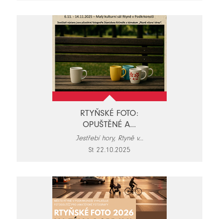
RTYŇSKÉ FOTO:
OPUŠTĚNÉ A...
Jestřebí hory, Rtyně v...
St 22.10.2025