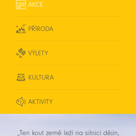
AKCE
PŘÍRODA
VÝLETY
KULTURA
AKTIVITY
„Ten kout země leží na silnici dějin,