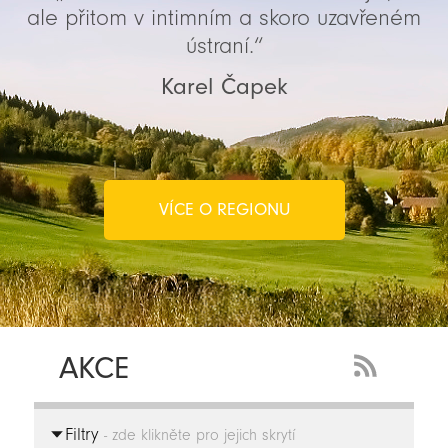
ale přitom v intimním a skoro uzavřeném
ústraní.“
Karel Čapek
VÍCE O REGIONU
AKCE
RSS
Feed
Filtry
-
- zde klikněte pro jejich skrytí