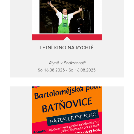
LETNÍ KINO NA RYCHTĚ
Rtyně v Podkrkonoší
So 16.08.2025 - So 16.08.2025