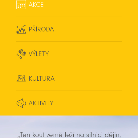
AKCE
PŘÍRODA
VÝLETY
KULTURA
AKTIVITY
„Ten kout země leží na silnici dějin,