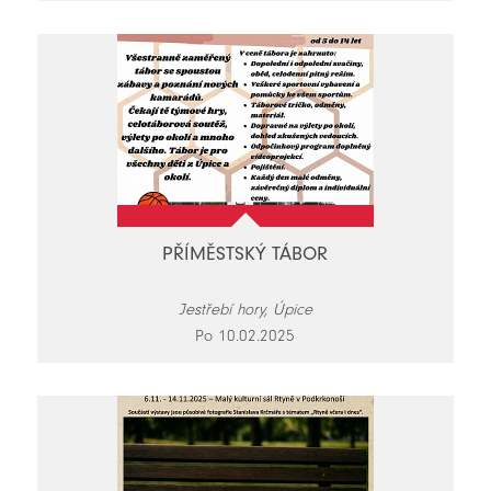
PŘÍMĚSTSKÝ TÁBOR
Jestřebí hory, Úpice
Po 10.02.2025