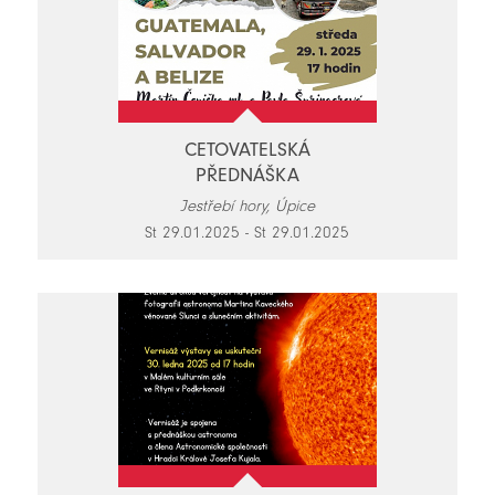
CETOVATELSKÁ
PŘEDNÁŠKA
Jestřebí hory, Úpice
St 29.01.2025 - St 29.01.2025