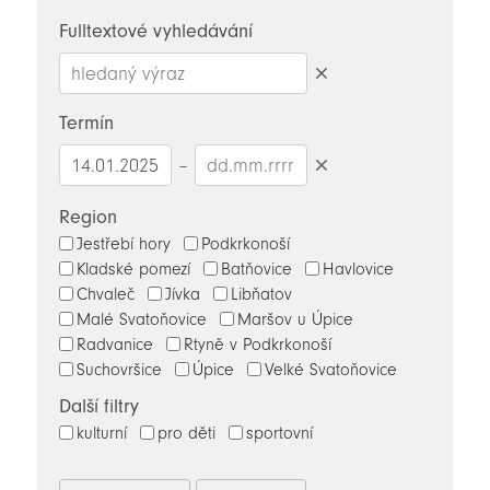
novinky
Fulltextové vyhledávání
Smazat
hledaný
Termín
výraz
–
Smazat
datumy
Region
Jestřebí hory
Podkrkonoší
Kladské pomezí
Batňovice
Havlovice
Chvaleč
Jívka
Libňatov
Malé Svatoňovice
Maršov u Úpice
Radvanice
Rtyně v Podkrkonoší
Suchovršice
Úpice
Velké Svatoňovice
Další filtry
kulturní
pro děti
sportovní