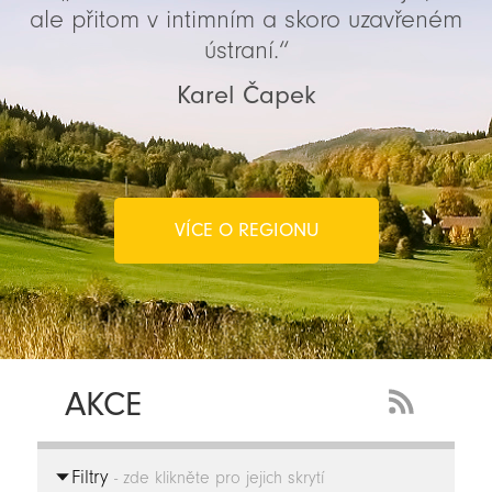
ale přitom v intimním a skoro uzavřeném
ústraní.“
Karel Čapek
VÍCE O REGIONU
AKCE
RSS
Feed
Filtry
-
- zde klikněte pro jejich skrytí