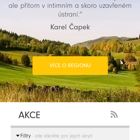
ale přitom v intimním a skoro uzavřeném
ústraní.“
Karel Čapek
VÍCE O REGIONU
AKCE
RSS
Feed
Filtry
-
- zde klikněte pro jejich skrytí