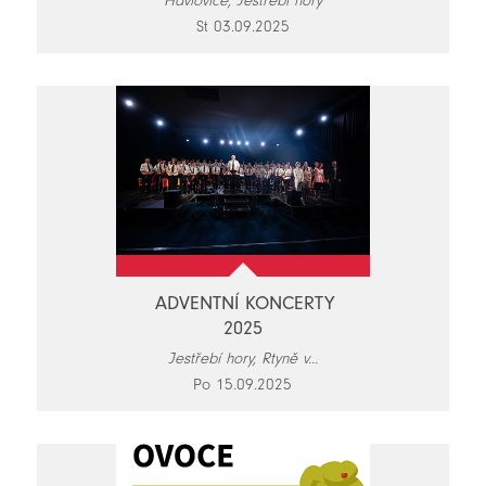
Havlovice, Jestřebí hory
St 03.09.2025
ADVENTNÍ KONCERTY
2025
Jestřebí hory, Rtyně v...
Po 15.09.2025