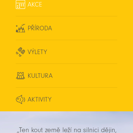
AKCE
PŘÍRODA
VÝLETY
KULTURA
AKTIVITY
„Ten kout země leží na silnici dějin,