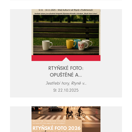
RTYŇSKÉ FOTO:
OPUŠTĚNÉ A...
Jestřebí hory, Rtyně v...
St 22.10.2025