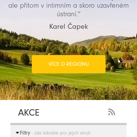
ale přitom v intimním a skoro uzavřeném
ústraní.“
Karel Čapek
VÍCE O REGIONU
AKCE
RSS
Feed
Filtry
-
- zde klikněte pro jejich skrytí