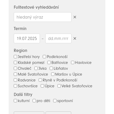
novinky
Fulltextové vyhledávání
Smazat
hledaný
Termín
výraz
–
Smazat
datumy
Region
Jestřebí hory
Podkrkonoší
Kladské pomezí
Batňovice
Havlovice
Chvaleč
Jívka
Libňatov
Malé Svatoňovice
Maršov u Úpice
Radvanice
Rtyně v Podkrkonoší
Suchovršice
Úpice
Velké Svatoňovice
Další filtry
kulturní
pro děti
sportovní