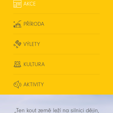
AKCE
PŘÍRODA
VÝLETY
KULTURA
AKTIVITY
„Ten kout země leží na silnici dějin,