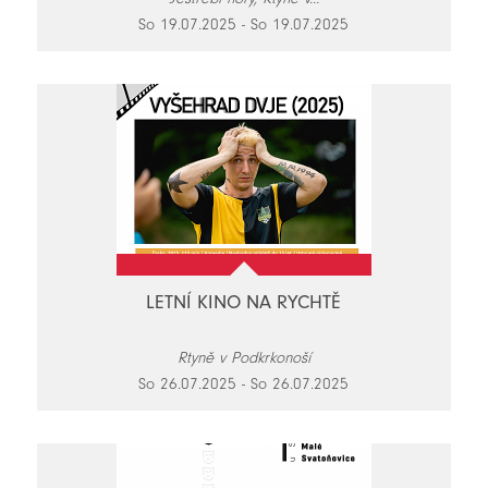
So 19.07.2025 - So 19.07.2025
LETNÍ KINO NA RYCHTĚ
Rtyně v Podkrkonoší
So 26.07.2025 - So 26.07.2025