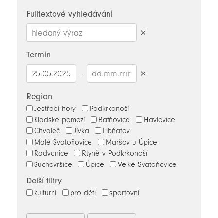
novinky
Fulltextové vyhledávání
Smazat
hledaný
Termín
výraz
–
Smazat
datumy
Region
Jestřebí hory
Podkrkonoší
Kladské pomezí
Batňovice
Havlovice
Chvaleč
Jívka
Libňatov
Malé Svatoňovice
Maršov u Úpice
Radvanice
Rtyně v Podkrkonoší
Suchovršice
Úpice
Velké Svatoňovice
Další filtry
kulturní
pro děti
sportovní