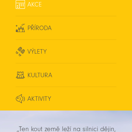
AKCE
PŘÍRODA
VÝLETY
KULTURA
AKTIVITY
„Ten kout země leží na silnici dějin,