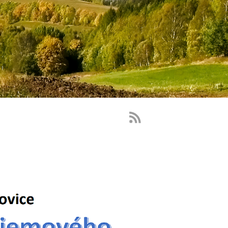
RSS
Feed
-
novinky