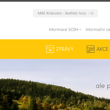
MAS Království - Jestřebí hory
Informace SOJH
Informační c
ZPRÁVY
AKCE
ale p