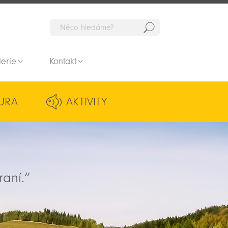
Hedat
lerie
Kontakt
URA
AKTIVITY
raní.“