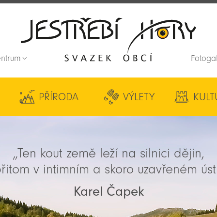
entrum
Fotoga
Zpět na titulní stranu
PŘÍRODA
VÝLETY
KULT
„Ten kout země leží na silnici dějin,
řitom v intimním a skoro uzavřeném úst
Karel Čapek