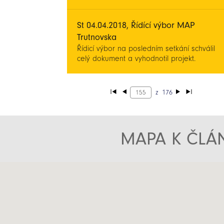
St 04.04.2018, Řídící výbor MAP
Trutnovska
Řídicí výbor na posledním setkání schválil
celý dokument a vyhodnotil projekt.
z
176
MAPA K ČLÁN