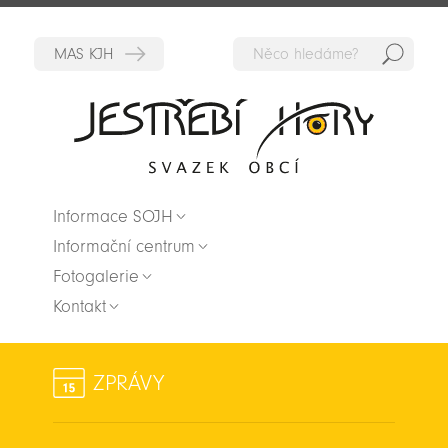
Hedat
Zpět na titulní stranu
Informace SOJH
Informační centrum
Fotogalerie
Kontakt
ZPRÁVY