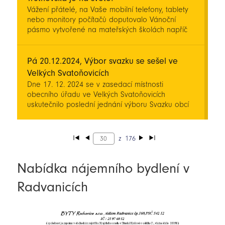
Vážení přátelé, na Vaše mobilní telefony, tablety
nebo monitory počítačů doputovalo Vánoční
pásmo vytvořené na mateřských školách napříč
územím ORP Trutnov. Do aktivity realizované v
rámci projektu Místní akční plán Trutnovsko IV se
letos zapojilo neuvěřitelných 22 oddělení MŠ!
Pá 20.12.2024, Výbor svazku se sešel ve
Velkých Svatoňovicích
Dne 17. 12. 2024 se v zasedací místnosti
obecního úřadu ve Velkých Svatoňovicích
uskutečnilo poslední jednání výboru Svazku obcí
Jestřebí hory v tomto roce. Na programu bylo
především projednání společné vize svazku a
realizace nových projektů.
z
176
Nabídka nájemního bydlení v
Radvanicích