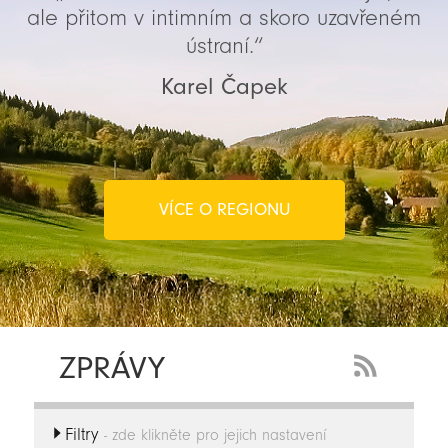
ale přitom v intimním a skoro uzavřeném
ústraní.“
Karel Čapek
VÍCE O REGIONU
ZPRÁVY
RSS
Feed
Filtry
-
- zde klikněte pro jejich nastavení