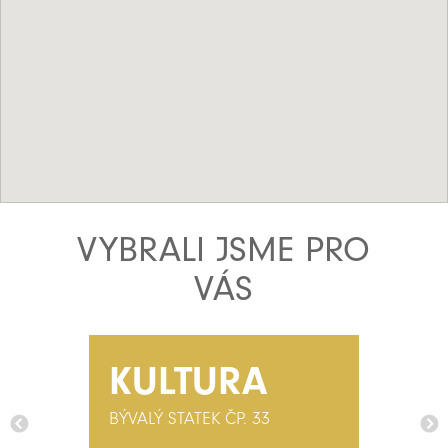
VYBRALI JSME PRO
VÁS
KULTURA
BÝVALÝ STATEK ČP. 33