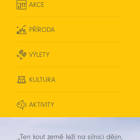
AKCE
PŘÍRODA
VÝLETY
KULTURA
AKTIVITY
„Ten kout země leží na silnici dějin,