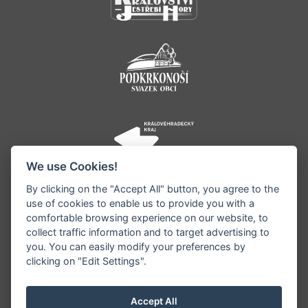
We use Cookies!
By clicking on the "Accept All" button, you agree to the
use of cookies to enable us to provide you with a
comfortable browsing experience on our website, to
collect traffic information and to target advertising to
you. You can easily modify your preferences by
©1996 - 2026 Všechna práva vyhrazena serveru
clicking on "Edit Settings".
www.jestrebihory.net | Vyrobil:
iQsoft.cz
Redakce neodpovídá za pravdivost a objektivitu
Accept All