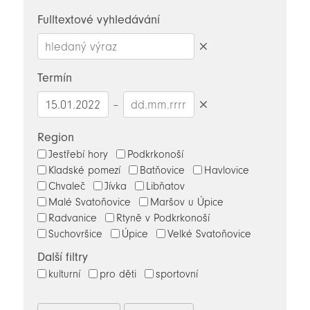
novinky
Fulltextové vyhledávání
Smazat
hledaný
Termín
výraz
–
Smazat
datumy
Region
Jestřebí hory
Podkrkonoší
Kladské pomezí
Batňovice
Havlovice
Chvaleč
Jívka
Libňatov
Malé Svatoňovice
Maršov u Úpice
Radvanice
Rtyně v Podkrkonoší
Suchovršice
Úpice
Velké Svatoňovice
Další filtry
kulturní
pro děti
sportovní