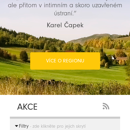
ale přitom v intimním a skoro uzavřeném
ústraní.“
Karel Čapek
VÍCE O REGIONU
AKCE
RSS
Feed
Filtry
-
- zde klikněte pro jejich skrytí