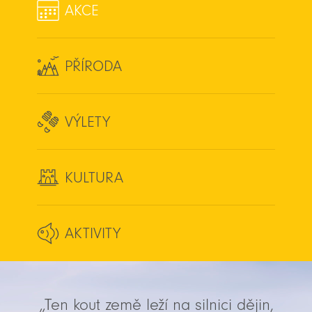
AKCE
PŘÍRODA
VÝLETY
KULTURA
AKTIVITY
„Ten kout země leží na silnici dějin,