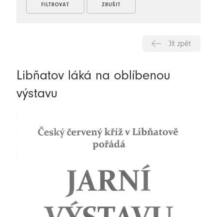
Jít zpět
Libňatov láká na oblíbenou
výstavu